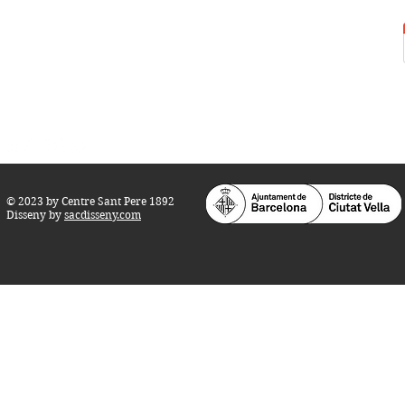
Tel.:
93 268 25 09
Horari d'obertura:
Totes les tardes de dilluns a dissabte (17 a 21
h.)
M
atins de dilluns, dimecres i divendres (
10 a 14 h.)
Teatre i Auditori: Carrer S
ant Pere més
Alt, 25.
info@centresantpere.com
© 2023 by Centre Sant Pere 1892
Disseny by
sacdisseny.com