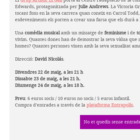
El 
Grup Artístic El Gall
 port
a al Centre l'adaptació de la co
Edwards, protagonitzada per
 Julie Andrews
. 
La Victoria G
tocant fons en la seva carrera quan coneix en Carrol Todd, 
esdeveniments els porten a crear una farsa que els durà a l
Una 
comèdia musical
 amb un missatge de 
feminisme 
i de 
t
vivim. Quantes dones han de demostrar la seva vàlua que ni
homes? Quantes persones viuen amb la seva sexualitat ama
Direcció: 
David Nicolás
.
Divendres 22 de maig, a les 21 h
Dissabte 23 de maig, a les 21 h.
Diumenge 24 de maig, a les 18 h.
Preu
: 6 euros socis / 10 euros no socis / 5 euros infantil.
Compra d'entrades a través de la 
plataforma Entrapolis
.
No et quedis sense entrad