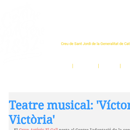
Centre Sant Pere 1
Creu de Sant Jordi de la Generalitat de Ca
L'espai sociocultural de trobada per als ve
un munt d'activitats i de persones t'esper
Inici
El Centre
Espais
Ge
Teatre musical: 'Víct
Victòria'