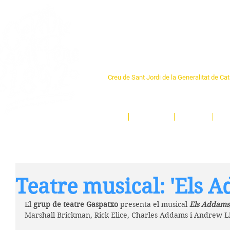
Centre Sant Pere 1
Creu de Sant Jordi de la Generalitat de Ca
L'espai sociocultural de trobada per als ve
un munt d'activitats i de persones t'esper
Inici
El Centre
Espais
Ge
Teatre musical: 'Els 
El
 grup de teatre Gaspatxo
 presenta el musical 
Els Addams
Marshall Brickman, Rick Elice, Charles Addams i Andrew Li