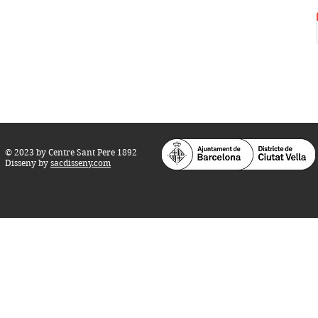
Tel.:
93 268 25 09
Horari d'obertura:
Totes les tardes de dilluns a dissabte (17 a 21
h.)
M
atins de dilluns, dimecres i divendres (
10 a 14 h.)
Teatre i Auditori: Carrer S
ant Pere més
Alt, 25.
info@centresantpere.com
© 2023 by Centre Sant Pere 1892
Disseny by
sacdisseny.com