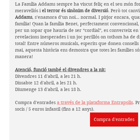
La Família Addams sempre ha viscut feliç en el seu món fosc
meravellós i 
el terror és sinònim de diversió
. Però tot canvi
Addams
, s’enamora d’un noi… normal. I pitjor encara, quan
família! Quan la família Benet, perfectament convencional
per un sopar que hauria de ser “cordial”, es converteix en 
revelacions inesperades i un joc perillós on tothom ha de dir
total! Entre números musicals, esperits que donen consell
mai, aquesta història ens demostra que totes les famílies s
manera!
Atenció, funció també el divendres a la nit:
Divendres 11 d'abril, a les 21 h.
Dissabte 12 d'abril, a les 21 h.
Diumenge 13 d'abril, a les 18 h.
Compra d'entrades 
a través de la plataforma Entrapolis
. P
socis / 5 euros infantil (fins a 12 anys).
Compra d'entrades