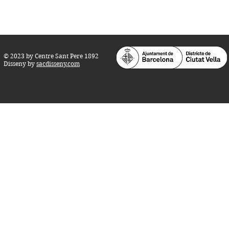
info@centresantpere.com
© 2023 by Centre Sant Pere 1892
Disseny by
sacdisseny.com