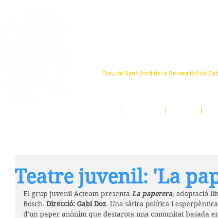
Centre Sant Pere 1
Creu de Sant Jordi de la Generalitat de Ca
L'espai sociocultural de trobada per als ve
un munt d'activitats i de persones t'esper
Inici
El Centre
Espais
Ge
Teatre juvenil: 'La pa
El grup juvenil Acteam presenta 
La paperera
, adaptació ll
Bosch. 
Direcció: Gabi Doz
. Una sàtira política i esperpènti
d'un paper anònim que destarota una comunitat basada en 