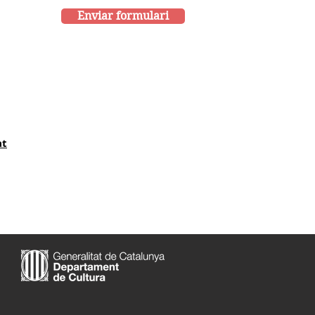
Enviar formulari
at