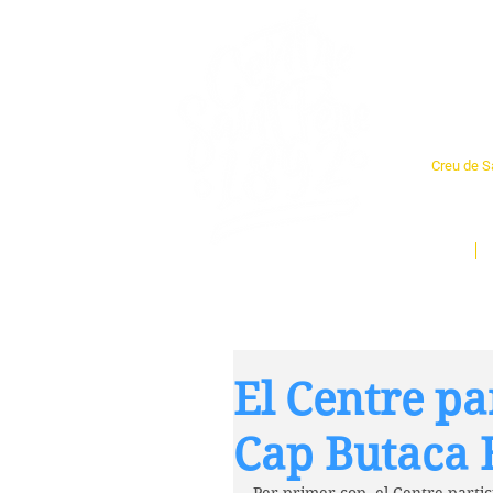
Cent
Creu de Sa
L'espai so
un munt d
Inici
El Centre pa
Cap Butaca B