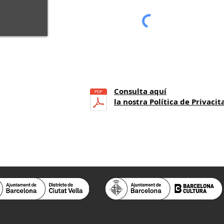
Consulta aquí
21
h.)
la nostra Política de Privacit
a 14 h.)
 25.