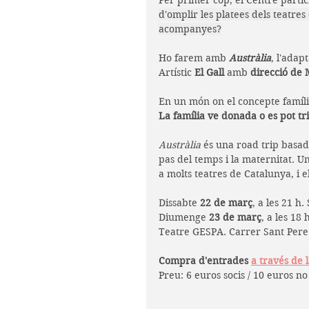
Per primer cop, el Centre partici
d'omplir les platees dels teatre
acompanyes?
Ho farem amb 
Austràlia
, l'adapt
Artístic 
El Gall 
amb
 direcció de 
En un món on el concepte famíli
La família ve donada o es pot tr
Austràlia
 és una road trip basada
pas del temps i la maternitat. U
a molts teatres de Catalunya, i e
Dissabte 
22 de març
, a les 21 h.
Diumenge 
23 de març
, a les 18 
Teatre GESPA. Carrer Sant Pere 
Compra d'entrades 
a través de 
Preu: 6 euros socis / 10 euros no 