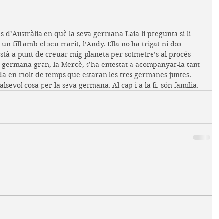
 d’Austràlia en què la seva germana Laia li pregunta si li 
n fill amb el seu marit, l’Andy. Ella no ha trigat ni dos 
 està a punt de creuar mig planeta per sotmetre’s al procés 
 germana gran, la Mercè, s’ha entestat a acompanyar-la tant 
da en molt de temps que estaran les tres germanes juntes. 
alsevol cosa per la seva germana. Al cap i a la fi, són família.