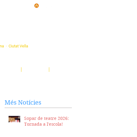
d'Ateneus de
ona · Ciutat Vella
eatre, sardanes, concerts, corals...
nima't i descobreix-nos!
Notícies
El Butlletí
Multimèdia
Més Notícies
Sopar de teatre 2026:
Tornada a l'escola!