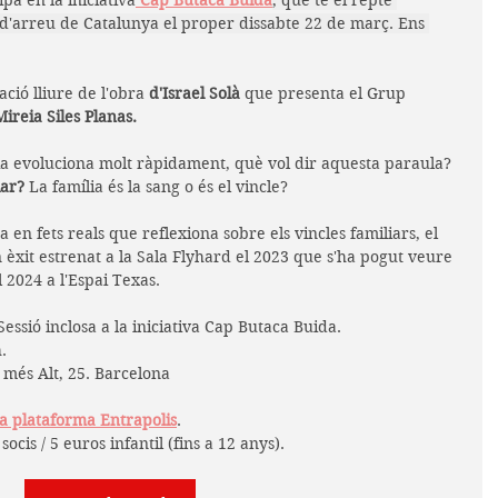
pa en la iniciativa
 Cap Butaca Buida
, que té el repte 
s d'arreu de Catalunya el proper dissabte 22 de març. Ens 
ació lliure de l'obra 
d'Israel Solà 
que presenta el Grup 
Mireia Siles Planas.
a evoluciona molt ràpidament, què vol dir aquesta paraula? 
iar?
 La família és la sang o és el vincle?
 en fets reals que reflexiona sobre els vincles familiars, el 
n èxit estrenat a la Sala Flyhard el 2023 que s'ha pogut veure 
l 2024 a l'Espai Texas. 
 Sessió inclosa a la iniciativa Cap Butaca Buida.
h.
més Alt, 25. Barcelona
la plataforma Entrapolis
. 
socis / 5 euros infantil (fins a 12 anys).