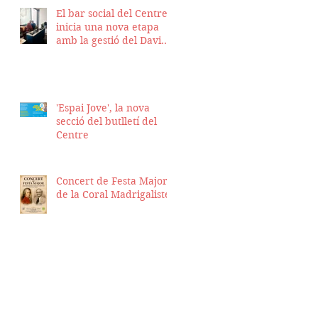
El bar social del Centre
inicia una nova etapa
amb la gestió del David
Nicolas i el Hassan
Munaim
'Espai Jove', la nova
secció del butlletí del
Centre
Concert de Festa Major
de la Coral Madrigalistes