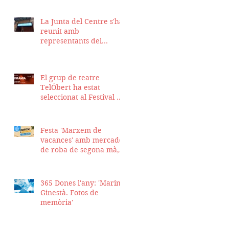
La Junta del Centre s'ha
reunit amb
representants del
Districte de Ciutat Vella
per fer seguiment del
projecte d'obra de la
El grup de teatre
nostra seu
TelÓbert ha estat
seleccionat al Festival de
la Tour en Scène 2026, a
Suïssa
Festa 'Marxem de
vacances' amb mercadet
de roba de segona mà,
sopar i talent show
365 Dones l'any: 'Marina
Ginestà. Fotos de
memòria'