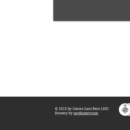
Centre Sant Pere 1892
Carrer del Rec, 21-23. 080
03 Barcelona
Tel.:
93 268 25 09
Horari d'obertura:
Totes les tardes de dilluns a dissabte (17 a 
M
atins de dilluns, dimecres i divendres (
10 
Teatre i Auditori: Carrer S
ant Pere més
Alt,
info@centresantpere.com
© 2023 by Centre Sant Pere 1892
Disseny by
sacdisseny.com