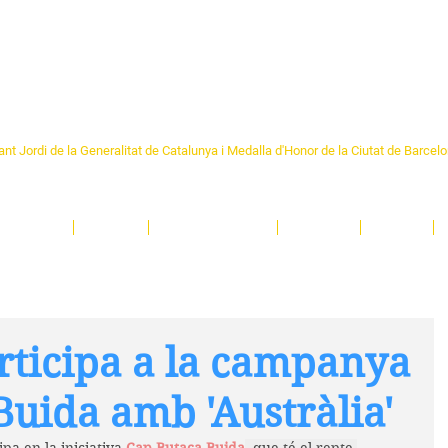
Formem part de la
Federació 
Catalunya
re Sant Pere 1892
nt Jordi de la Generalitat de Catalunya i Medalla d'Honor de la Ciutat de Barcel
ciocultural de trobada per als veïns i veïnes del barri de Sant Pere de Barcelona.
T
'activitats i de persones t'esperen en una casa amb més de 130 anys d'història.
A
El Centre
Espais
Gestions online
Entitats
Teatre
rticipa a la campanya
uida amb 'Austràlia'