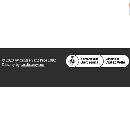
Horari d'obertura:
Totes les tardes de dilluns a dissabte (17 a 21
h.)
M
atins de dilluns, dimecres i divendres (
10 a 14 h.)
Teatre i Auditori: Carrer S
ant Pere més
Alt, 25.
info@centresantpere.com
© 2023 by Centre Sant Pere 1892
Disseny by
sacdisseny.com