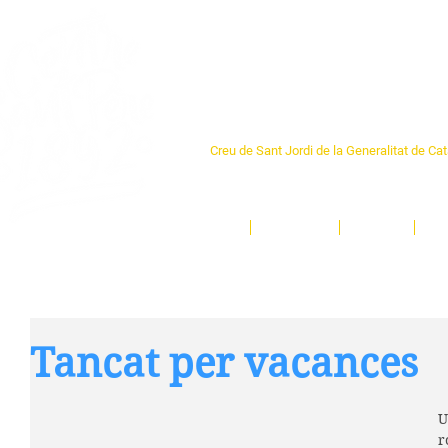
Centre Sant Pere 1
Creu de Sant Jordi de la Generalitat de Ca
L'espai sociocultural de trobada per als ve
un munt d'activitats i de persones t'esper
Inici
El Centre
Espais
Ge
Tancat per vacances
U
r