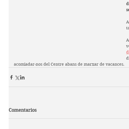
d
s
A
t
A
v
d
d
acomiadar-nos del Centre abans de marxar de vacances.
Comentarios