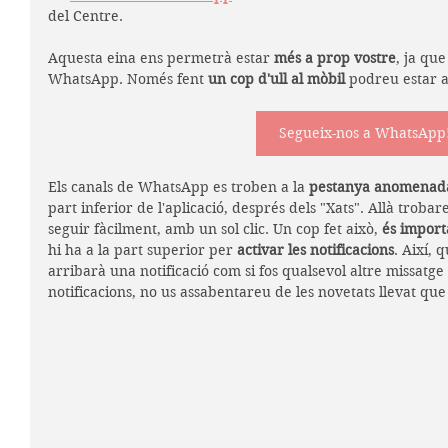
del Centre.
Aquesta eina ens permetrà estar 
més a prop vostre
, ja qu
WhatsApp. Només fent 
un cop d'ull al mòbil
 podreu estar a
Segueix-nos a WhatsApp
Els canals de WhatsApp es troben a la 
pestanya anomenada 
part inferior de l'aplicació, després dels "Xats". Allà trobar
seguir fàcilment, amb un sol clic. Un cop fet això, 
és import
hi ha a la part superior per 
activar les notificacions
. Així,
arribarà una notificació com si fos qualsevol altre missatge
notificacions, no us assabentareu de les novetats llevat qu