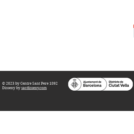
Centre Sant Pere 1892
Carrer del Rec, 21-23. 080
03 Barcelona
Tel.:
93 268 25 09
Horari d'obertura:
Totes les tardes de dilluns a dissabte (17 a 21
h.)
M
atins de dilluns, dimecres i divendres (
10 a 14 h.)
Teatre i Auditori: Carrer S
ant Pere més
Alt, 25.
info@centresantpere.com
© 2023 by Centre Sant Pere 1892
Disseny by
sacdisseny.com