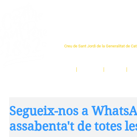
Centre Sant Pere 1
Creu de Sant Jordi de la Generalitat de Ca
L'espai sociocultural de trobada per als ve
un munt d'activitats i de persones t'esper
Inici
El Centre
Espais
Ge
Segueix-nos a WhatsA
assabenta't de totes le