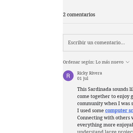
2 comentarios
Escribir un comentario...
Ordenar según:
Lo más nuevo
Ricky Rivera
01 jul
This Sardinada sounds li
come together to enjoy g
community when I was st
I used some 
computer sc
Connecting with others 
everything more enjoyab
understand large project