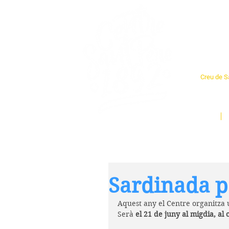
Cent
Creu de Sa
L'espai so
un munt d
Inici
Sardinada p
Aquest any el Centre organitza 
Serà 
el 21 de juny al migdia, al