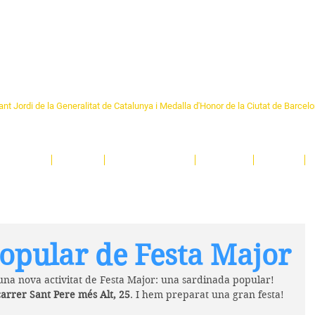
Formem part de la
Federació 
Catalunya
re Sant Pere 1892
nt Jordi de la Generalitat de Catalunya i Medalla d'Honor de la Ciutat de Barcel
ciocultural de trobada per als veïns i veïnes del barri de Sant Pere de Barcelona.
T
'activitats i de persones t'esperen en una casa amb més de 130 anys d'història.
A
El Centre
Espais
Gestions online
Entitats
Teatre
opular de Festa Major
una nova activitat de Festa Major: una sardinada popular! 
 carrer Sant Pere més Alt, 25
. I hem preparat una gran festa!