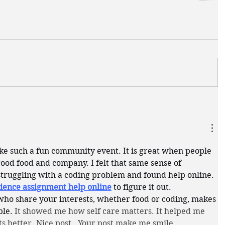
ke such a fun community event. It is great when people 
ood food and company. I felt that same sense of 
ruggling with a coding problem and found help online. 
ience assignment help online
 to figure it out. 
who share your interests, whether food or coding, makes 
le. 
It showed me how self care matters. It helped me 
s better. Nice post . Your post make me smile.