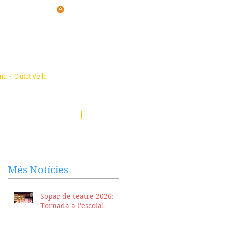
d'Ateneus de
ona · Ciutat Vella
eatre, sardanes, concerts, corals...
nima't i descobreix-nos!
Notícies
El Butlletí
Multimèdia
Més Notícies
Sopar de teatre 2026:
Tornada a l'escola!