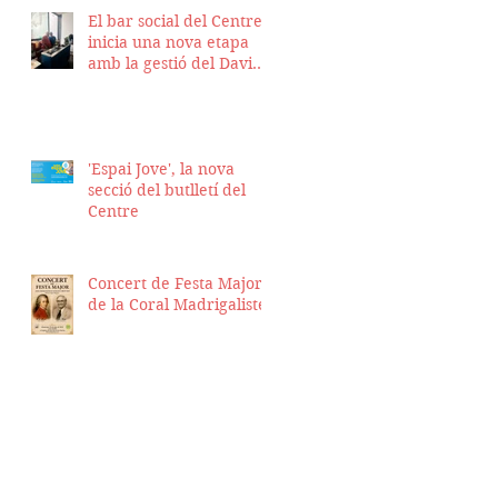
El bar social del Centre
inicia una nova etapa
amb la gestió del David
Nicolas i el Hassan
Munaim
'Espai Jove', la nova
secció del butlletí del
Centre
Concert de Festa Major
de la Coral Madrigalistes