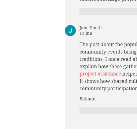
Me gusta
Reaccio
Jane Smith
11 jun
The post about the popul
community events bring p
traditions. I once read a
explain how these gather
project assistance
 helpe
It shows how shared cult
community participation
Editado
Me gusta
Reaccio