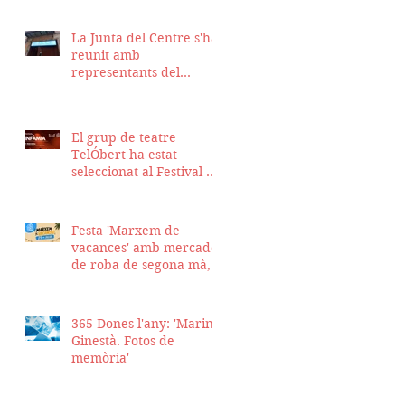
La Junta del Centre s'ha
reunit amb
representants del
Districte de Ciutat Vella
per fer seguiment del
projecte d'obra de la
El grup de teatre
nostra seu
TelÓbert ha estat
seleccionat al Festival de
la Tour en Scène 2026, a
Suïssa
Festa 'Marxem de
vacances' amb mercadet
de roba de segona mà,
sopar i talent show
365 Dones l'any: 'Marina
Ginestà. Fotos de
memòria'