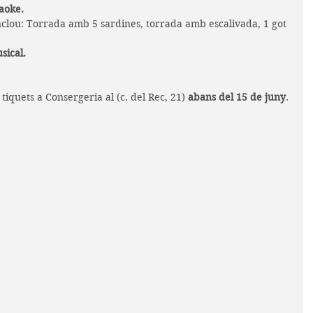
aoke.
nclou: Torrada amb 5 sardines, torrada amb escalivada, 1 got 
sical.
e tiquets a Consergeria al (c. del Rec, 21) 
abans del 15 de juny
.