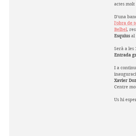
actes molt 
D'una band
l'obra de t
Belbel
, re
Esquius 
al
Serà a les 
Entrada gr
I a continu
inauguraci
Xavier Do
Centre mor
Us hi esp