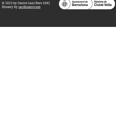
© 2023 by Centre Sant Pere 1892
Disseny by
sacdisseny.com