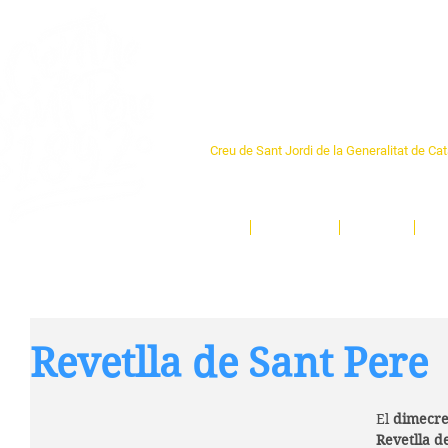
Centre Sant Pere 1
Creu de Sant Jordi de la Generalitat de Ca
L'espai sociocultural de trobada per als ve
un munt d'activitats i de persones t'esper
Inici
El Centre
Espais
Ge
Revetlla de Sant Pere
El 
dimecre
Revetlla d