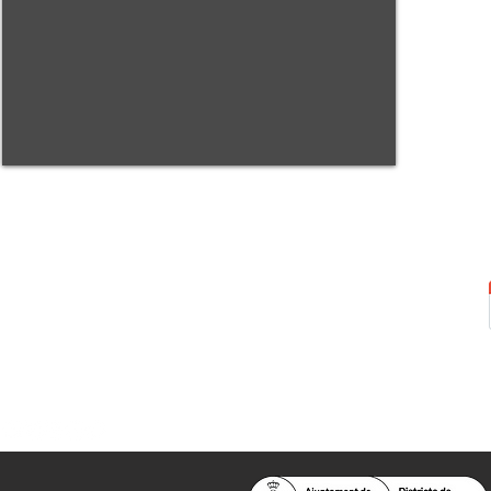
Centre Sant Pere 1892
Carrer del Rec, 21-23. 080
03 Barcelona
Tel.:
93 268 25 09
Horari d'obertura:
Totes les tardes de dilluns a dissabte (17 a 21
h.)
M
atins de dilluns, dimecres i divendres (
10 a 14 h.)
Teatre i Auditori: Carrer S
ant Pere més
Alt, 25.
info@centresantpere.com