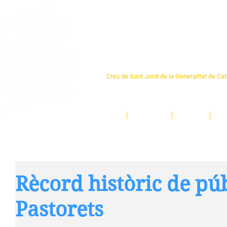
Centre Sant Pere 1
Creu de Sant Jordi de la Generalitat de Ca
L'espai sociocultural de trobada per als ve
un munt d'activitats i de persones t'esper
Inici
El Centre
Espais
Ge
Rècord històric de púb
Pastorets