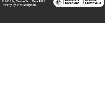
© 2023 by Centre Sant Pere 1892
Disseny by
sacdisseny.com