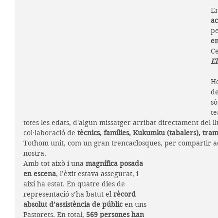
E
ac
pe
e
Ce
El
He
de
sò
te
totes les edats, d'algun missatger arribat directament del l
col·laboració de 
tècnics, famílies, Kukumku (tabalers), tram
Tothom unit, com un gran trencaclosques, per compartir a
nostra.
Amb tot això i una 
magnífica posada 
en escena
, l’èxit estava assegurat, i 
així ha estat. En quatre dies de 
representació s’ha batut el 
rècord 
absolut d’assistència de públic
 en uns 
Pastorets. En total, 
569 persones han 