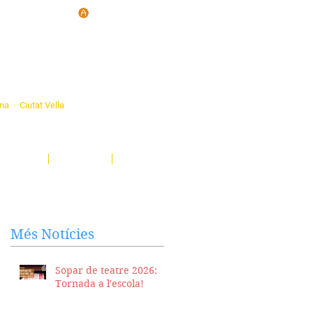
d'Ateneus de
ona · Ciutat Vella
eatre, sardanes, concerts, corals...
nima't i descobreix-nos!
Notícies
El Butlletí
Multimèdia
Més Notícies
Sopar de teatre 2026:
Tornada a l'escola!