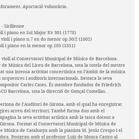
aforament. Aportació voluntària.
 Sicilienne
í i piano en Sol Major Kv 301 (1778)
violí i piano n.7 en do menor op.30/2 (1802)
í i piano en la menor op.105 (1851)
 violí al Conservatori Municipal de Música de Barcelona. 
de Música del Liceu de Barcelona, sota la tutela del mestre 
 una intensa activitat concertística en l’àmbit de la música 
 orquestres i auditoris internacionals. Destaca la seva 
 compositor Carles Cases. És membre fundador de Friedrich 
SCO Barcelona, sota la direcció de Gonçal Comellas.
eriona de l’Auditori de Girona, amb el qual ha enregistrat 
s gires arreu del territori. També forma duo amb el 
pagina la seva activitat artística amb la tasca docent a 
 Girona. Format al Conservatori Municipal de Música de 
de Música de Catalunya amb la pianista M. Jesús Crespo i el 
bra. Postgrau amb el professor Luiz de Moura Castro al 