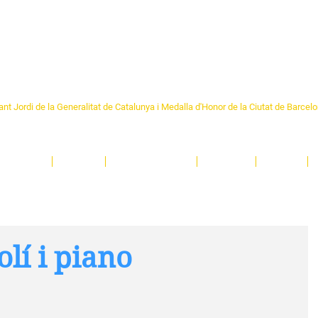
Formem part de la
Federació 
Catalunya
re Sant Pere 1892
nt Jordi de la Generalitat de Catalunya i Medalla d'Honor de la Ciutat de Barcel
ciocultural de trobada per als veïns i veïnes del barri de Sant Pere de Barcelona.
T
'activitats i de persones t'esperen en una casa amb més de 130 anys d'història.
A
El Centre
Espais
Gestions online
Entitats
Teatre
olí i piano