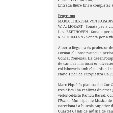
C. Sant Pere més Alt, 25.
Entrada lliure fins a completar 
Programa
MARIA THERESIA VON PARADIS -
W. A. MOZART - Sonata per a viol
L. v. BEETHOVEN - Sonata per a 
R. SCHUMANN - Sonata per a viol
Alberto Reguera és professor de
Format al Conservatori Superior 
Gonçal Comellas. Ha desenvolupat
de cambra i ha tocat en diverses
col·laboració amb el pianista i
Piano Trio i de l’Orquestra UNE
Marc Piqué és pianista del Cor G
tres discs i ha realitzat diverse
violoncel·lista Ramon Bassal. Com
l’Escola Municipal de Música de
Barcelona i a l’Escola Superior 
Quartet Casals de música de cam