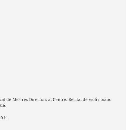
al de Mestres Directors al Centre. Recital de violí i piano 
qué
.
20 h.