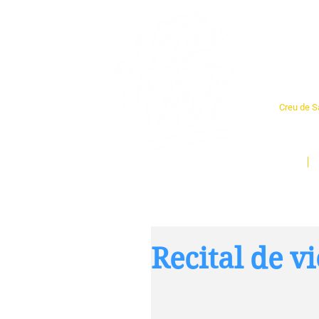
Cent
Creu de Sa
L'espai so
un munt d
Inici
Recital de vi