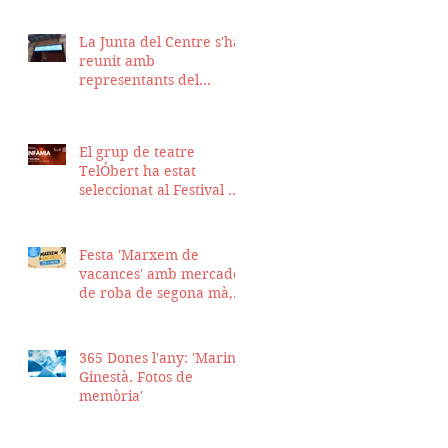
La Junta del Centre s'ha
reunit amb
representants del
Districte de Ciutat Vella
per fer seguiment del
projecte d'obra de la
El grup de teatre
nostra seu
TelÓbert ha estat
seleccionat al Festival de
la Tour en Scène 2026, a
Suïssa
Festa 'Marxem de
vacances' amb mercadet
de roba de segona mà,
sopar i talent show
365 Dones l'any: 'Marina
Ginestà. Fotos de
memòria'