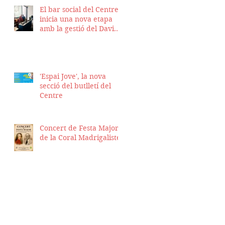
El bar social del Centre
inicia una nova etapa
amb la gestió del David
Nicolas i el Hassan
Munaim
'Espai Jove', la nova
secció del butlletí del
Centre
Concert de Festa Major
de la Coral Madrigalistes