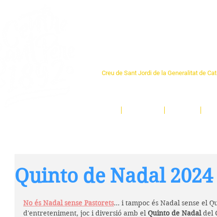
Centre Sant Pere 1
Creu de Sant Jordi de la Generalitat de Ca
L'espai sociocultural de trobada per als ve
un munt d'activitats i de persones t'esper
Inici
El Centre
Espais
Ge
Quinto de Nadal 2024
No és Nadal sense Pastorets
... i tampoc és Nadal sense el Q
d'entreteniment, joc i diversió amb el 
Quinto de Nadal
 del 