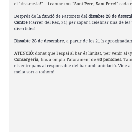
el "tira-me-la!"... i cantar tots 
"Sant Pere, Sant Pere!"
 cada 
Després de la funció de Pastorets del 
dissabte 28 de desem
Centre
 (carrer del Rec, 21) per sopar i celebrar una de le
divertides! 
Dissabte 28 de desembre
, a partir de les 21 h aproximada
ATENCIÓ
: donat que l'espai al bar és limitat, per venir al Q
Consergeria
, fins a omplir l'aforament de 
60 persones
. Ta
els entrepans al responsable del bar amb antelació. 
Vine a 
molta sort a tothom!