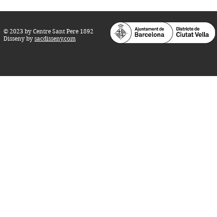
© 2023 by Centre Sant Pere 1892
Disseny by
sacdisseny.com