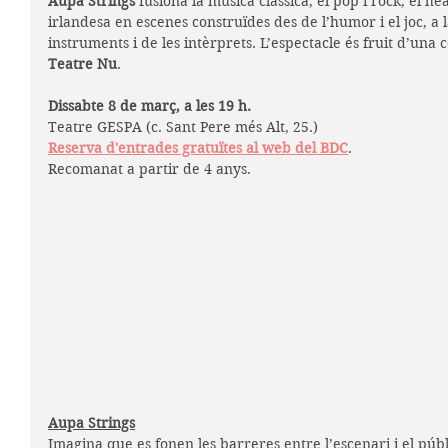
Aupa Strings
 fusiona la música clàssica, el pop i rock, el he
irlandesa en escenes construïdes des de l’humor i el joc, a l
instruments i de les intèrprets. L’espectacle és fruit d’una
Teatre Nu
.
Dissabte 8 de març, a les 19 h
.
Teatre GESPA (c. Sant Pere més Alt, 25.)
Reserva d'entrades gratuïtes al web del BDC
.
Recomanat a partir de 4 anys.
Aupa Strings
Imagina que es fonen les barreres entre l’escenari i el púb