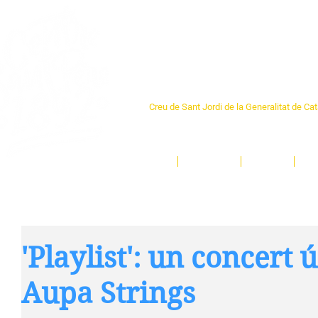
Centre Sant Pere 1
Creu de Sant Jordi de la Generalitat de Ca
L'espai sociocultural de trobada per als ve
un munt d'activitats i de persones t'esper
Inici
El Centre
Espais
Ge
'Playlist': un concert
Aupa Strings