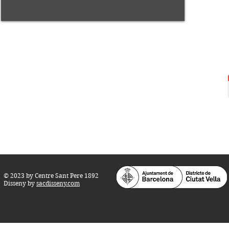
Centre Sant Pere 1892
Carrer del Rec, 21-23. 080
03 Barcelona
Tel.:
93 268 25 09
Horari d'obertura:
Totes les tardes de dilluns a dissabte (17 a 21
h.)
M
atins de dilluns, dimecres i divendres (
10 a 14 h.)
Teatre i Auditori: Carrer S
ant Pere més
Alt, 25.
info@centresantpere.com
© 2023 by Centre Sant Pere 1892
Disseny by
sacdisseny.com