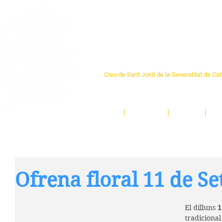
Centre Sant Pere 1
Creu de Sant Jordi de la Generalitat de Ca
L'espai sociocultural de trobada per als ve
un munt d'activitats i de persones t'esper
Inici
El Centre
Espais
Ge
Ofrena floral 11 de S
El dilluns
 
tradicional