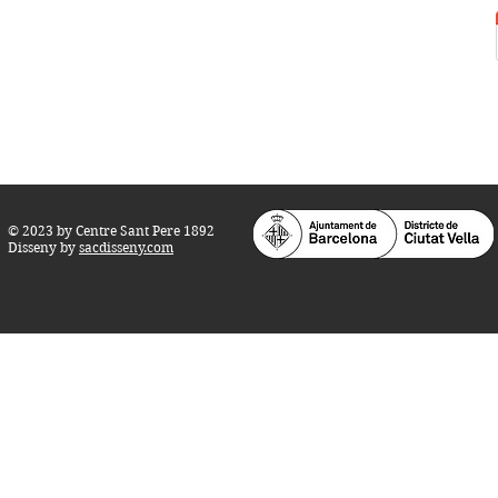
Horari d'obertura:
Totes les tardes de dilluns a dissabte (17 a 21
h.)
M
atins de dilluns, dimecres i divendres (
10 a 14 h.)
Teatre i Auditori: Carrer S
ant Pere més
Alt, 25.
info@centresantpere.com
© 2023 by Centre Sant Pere 1892
Disseny by
sacdisseny.com