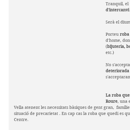
Tranquil, el
d'intercanvi
Serà el diu
Porteu 
roba 
d'home, don
(
bijuteria, 
etc.)
No s'accepta
deteriorada 
s'acceptaran
La roba que 
Roure
, una 
Vella atenent les necessitats bàsiques de gent gran,  famíli
situació de precarietat . En cap cas la roba que quedi es qu
Centre.