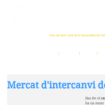
Centre Sant Pere 1
Creu de Sant Jordi de la Generalitat de Ca
L'espai sociocultural de trobada per als ve
un munt d'activitats i de persones t'esper
Inici
El Centre
Espais
Ge
Mercat d'intercanvi d
Has fet el 
ca
ha un munt d