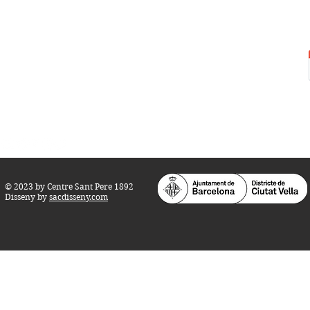
Centre Sant Pere 1892
Carrer del Rec, 21-23. 080
03 Barcelona
Tel.:
93 268 25 09
Horari d'obertura:
Totes les tardes de dilluns a dissabte (17 a 21
h.)
M
atins de dilluns, dimecres i divendres (
10 a 14 h.)
Teatre i Auditori: Carrer S
ant Pere més
Alt, 25.
info@centresantpere.com
© 2023 by Centre Sant Pere 1892
Disseny by
sacdisseny.com