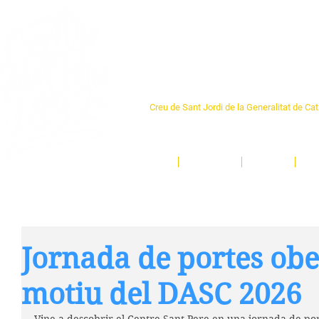
Centre Sant Pere 1
Creu de Sant Jordi de la Generalitat de Ca
L'espai sociocultural de trobada per als ve
un munt d'activitats i de persones t'esper
Inici
El Centre
Espais
Ge
Jornada de portes ob
motiu del DASC 2026