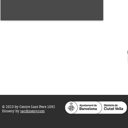
Centre Sant Pere 1892
Carrer del Rec, 21-23. 080
03 Barcelona
Tel.:
93 268 25 09
Horari d'obertura:
Totes les tardes de dilluns a dissabte (17 a 21
h.)
M
atins de dilluns, dimecres i divendres (
10 a 14 h.)
Teatre i Auditori: Carrer S
ant Pere més
Alt, 25.
info@centresantpere.com
© 2023 by Centre Sant Pere 1892
Disseny by
sacdisseny.com