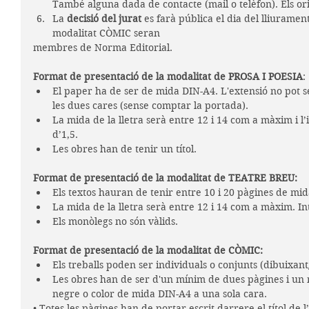
També alguna dada de contacte (mail o telèfon). Els or
La 
decisió del jurat
 es farà pública el dia del lliurament
modalitat CÒMIC seran
membres de Norma Editorial.
Format de presentació de la modalitat de PROSA I POESIA
:
El paper ha de ser de mida DIN-A4. L'extensió no pot ser
les dues cares (sense comptar la portada).
La mida de la lletra serà entre 12 i 14 com a màxim i l
d’1,5. 
Les obres han de tenir un títol. 
Format de presentació de la modalitat de TEATRE BREU:
Els textos hauran de tenir entre 10 i 20 pàgines de mid
La mida de la lletra serà entre 12 i 14 com a màxim. In
Els monòlegs no són vàlids.
Format de presentació de la modalitat de CÒMIC:
Els treballs poden ser individuals o conjunts (dibuixant
Les obres han de ser d'un mínim de dues pàgines i un 
negre o color de mida DIN-A4 a una sola cara.
• Totes les pàgines han de portar escrit darrere el títol de