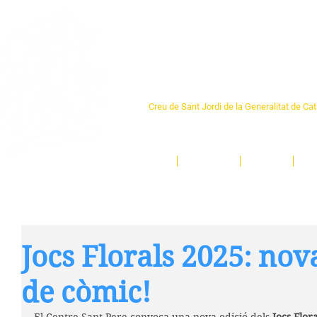
Centre Sant Pere 1
Creu de Sant Jordi de la Generalitat de Ca
L'espai sociocultural de trobada per als ve
un munt d'activitats i de persones t'esper
Inici
El Centre
Espais
Ge
Jocs Florals 2025: nov
de còmic!