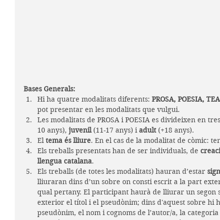
Bases Generals:
Hi ha quatre modalitats diferents: 
PROSA, POESIA, TE
pot presentar en les modalitats que vulgui.
Les modalitats de PROSA i POESIA es divideixen en tres 
10 anys), 
juvenil
 (11-17 anys) i 
adult
 (+18 anys).
El 
tema és lliure
. En el cas de la modalitat de còmic: tem
Els treballs presentats han de ser individuals, de 
creaci
llengua catalana
.
Els treballs (de totes les modalitats) hauran d’estar 
sig
lliuraran dins d’un sobre on consti escrit a la part exter
qual pertany. El participant haurà de lliurar un segon s
exterior el títol i el pseudònim; dins d'aquest sobre hi h
pseudònim, el nom i cognoms de l’autor/a, la categoria i