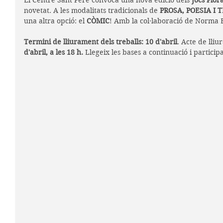
El Centre Sant Pere convoca una nova edició dels 
Jocs Flora
novetat. A les modalitats tradicionals de 
PROSA, POESIA I 
una altra opció: el 
CÒMIC
! Amb la col·laboració de Norma E
Termini de lliurament dels treballs: 10 d'abril
. Acte de lli
d'abril, a les 18 h. 
Llegeix les bases a continuació i particip