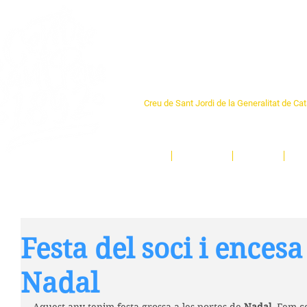
Centre Sant Pere 1
Creu de Sant Jordi de la Generalitat de Ca
L'espai sociocultural de trobada per als ve
un munt d'activitats i de persones t'esper
Inici
El Centre
Espais
Ge
Festa del soci i encesa
Nadal