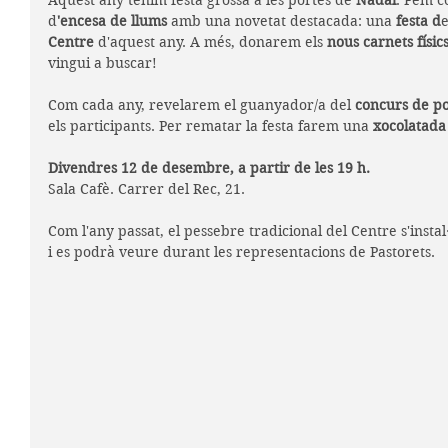
Aquest any tenim festa grossa a les portes de
 Nadal
. Fem co
d
'encesa de llums 
amb una novetat destacada: una 
festa d
e
Centre 
d'aquest any. A més, donarem els 
nous carnets físics
vingui a buscar!
Com cada any, revelarem el guanyador/a del 
concurs de po
els participants. Per rematar la festa farem una 
xocolatada
Divendres 12 de desembre, a partir de les 19 h.
Sala Cafè. Carrer del Rec, 21. 
Com l'any passat, el pessebre tradicional del Centre s'instal
i es podrà veure durant les representacions de Pastorets.