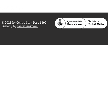
© 2023 by Centre Sant Pere 1892
Disseny by
sacdisseny.com