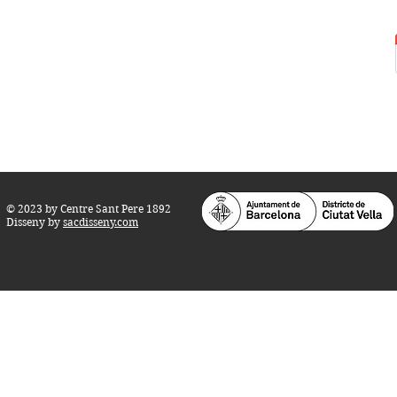
Carrer del Rec, 21-23. 080
03 Barcelona
Tel.:
93 268 25 09
Horari d'obertura:
Totes les tardes de dilluns a dissabte (17 a 21
h.)
M
atins de dilluns, dimecres i divendres (
10 a 14 h.)
Teatre i Auditori: Carrer S
ant Pere més
Alt, 25.
info@centresantpere.com
© 2023 by Centre Sant Pere 1892
Disseny by
sacdisseny.com