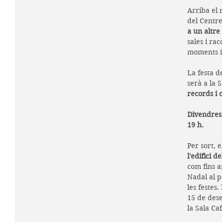
Arriba el 
del Centre
a un altre
sales i rac
moments i
La festa d
serà a la 
records i 
Divendres 
19 h.
Per sort, e
l'edifici de
com fins a
Nadal al p
les festes. 
15 de dese
la Sala Caf