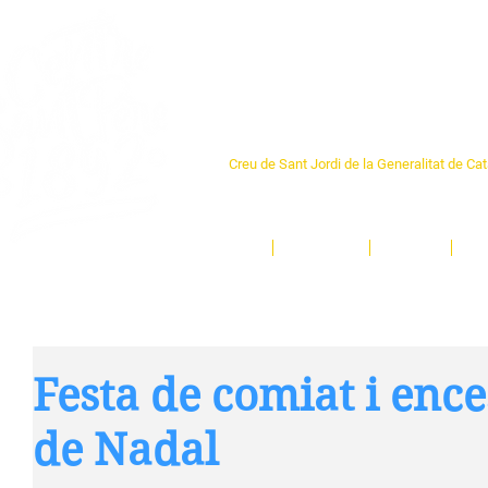
Centre Sant Pere 1
Creu de Sant Jordi de la Generalitat de Ca
L'espai sociocultural de trobada per als ve
un munt d'activitats i de persones t'esper
Inici
El Centre
Espais
Ge
Festa de comiat i ence
de Nadal