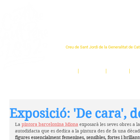
Centre Sant Pere 1
Creu de Sant Jordi de la Generalitat de Ca
L'espai sociocultural de trobada per als ve
un munt d'activitats i de persones t'esper
Inici
El Centre
Espais
Ge
Exposició: 'De cara', 
La 
pintora barcelonina Miona
exposarà les seves obres a la
autodidacta que es dedica a la pintura des de fa una dècada
figures essencialment femenines, sensibles, fortes i brillant