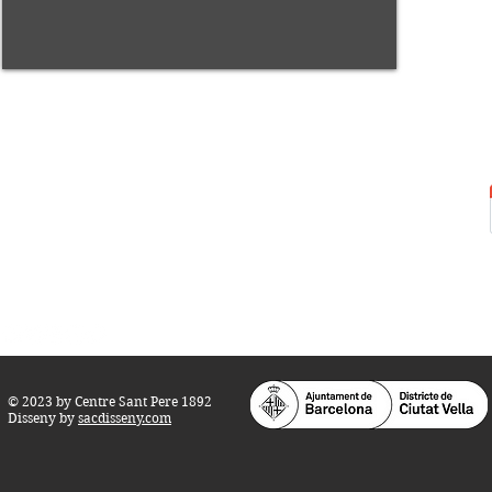
Centre Sant Pere 1892
Carrer del Rec, 21-23. 080
03 Barcelona
Tel.:
93 268 25 09
Horari d'obertura:
Totes les tardes de dilluns a dissabte (17 a 21
h.)
M
atins de dilluns, dimecres i divendres (
10 a 14 h.)
Teatre i Auditori: Carrer S
ant Pere més
Alt, 25.
info@centresantpere.com
© 2023 by Centre Sant Pere 1892
Disseny by
sacdisseny.com