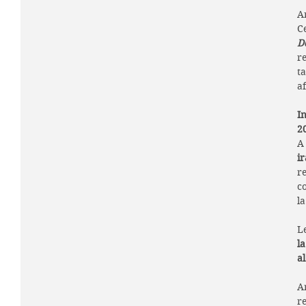
A
Ce
Do
re
t
a
I
2
A
i
r
c
la
L
la
al
A
r