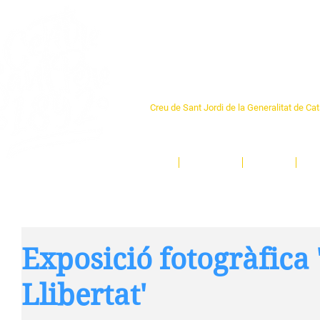
Centre Sant Pere 1
Creu de Sant Jordi de la Generalitat de Ca
L'espai sociocultural de trobada per als ve
un munt d'activitats i de persones t'esper
Inici
El Centre
Espais
Ge
Exposició fotogràfica 
Llibertat'