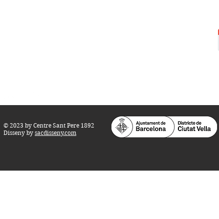
Centre Sant Pere 1892
Carrer del Rec, 21-23. 080
03 Barcelona
Tel.:
93 268 25 09
Horari d'obertura:
Totes les tardes de dilluns a dissabte (17 a 21
h.)
M
atins de dilluns, dimecres i divendres (
10 a 14 h.)
Teatre i Auditori: Carrer S
ant Pere més
Alt, 25.
info@centresantpere.com
© 2023 by Centre Sant Pere 1892
Disseny by
sacdisseny.com