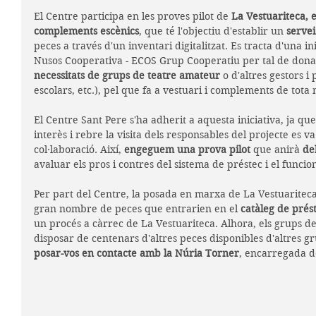
El Centre participa en les proves pilot de 
La Vestuariteca, e
complements escènics
, que té l'objectiu d'establir un 
servei
peces a través d'un inventari digitalitzat. Es tracta d'una ini
Nusos Cooperativa - ECOS Grup Cooperatiu per tal de donar 
necessitats de grups de teatre amateur
 o d'altres gestors i
escolars, etc.), pel que fa a vestuari i complements de tota
El Centre Sant Pere s'ha adherit a aquesta iniciativa, ja q
interès i rebre la visita dels responsables del projecte es v
col·laboració. Així, 
engeguem una prova pilot
 que anirà 
de
avaluar els pros i contres del sistema de préstec i el funci
Per part del Centre, la posada en marxa de La Vestuaritec
gran nombre de peces que entrarien en el 
catàleg de prés
un procés a càrrec de La Vestuariteca. Alhora, els grups d
disposar de centenars d'altres peces disponibles d'altres g
posar-vos en contacte amb la Núria Torner
, encarregada de