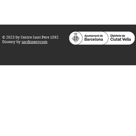
info@centresantpere.com
© 2023 by Centre Sant Pere 1892
Disseny by
sacdisseny.com