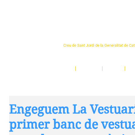
Centre Sant Pere 1
Creu de Sant Jordi de la Generalitat de Ca
L'espai sociocultural de trobada per als ve
un munt d'activitats i de persones t'esper
Inici
El Centre
Espais
Ge
Engeguem La Vestuarit
primer banc de vestua