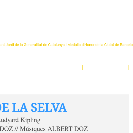
Formem part de la
Federació 
Catalunya
re Sant Pere 1892
nt Jordi de la Generalitat de Catalunya i Medalla d'Honor de la Ciutat de Barcel
ciocultural de trobada per als veïns i veïnes del barri de Sant Pere de Barcelona.
T
'activitats i de persones t'esperen en una casa amb més de 130 anys d'història.
A
El Centre
Espais
Gestions online
Entitats
Teatre
DE LA SELVA
Rudyard Kipling 
BI DOZ // Músiques ALBERT DOZ