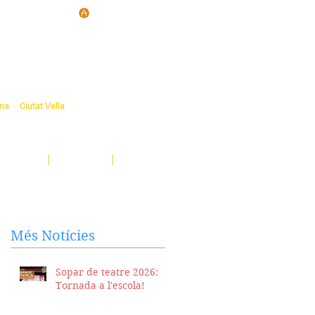
d'Ateneus de
ona · Ciutat Vella
eatre, sardanes, concerts, corals...
nima't i descobreix-nos!
Notícies
El Butlletí
Multimèdia
Més Notícies
Sopar de teatre 2026:
Tornada a l'escola!