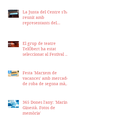
La Junta del Centre s'ha
reunit amb
representants del
Districte de Ciutat Vella
per fer seguiment del
projecte d'obra de la
El grup de teatre
nostra seu
TelÓbert ha estat
seleccionat al Festival de
la Tour en Scène 2026, a
Suïssa
Festa 'Marxem de
vacances' amb mercadet
de roba de segona mà,
sopar i talent show
365 Dones l'any: 'Marina
Ginestà. Fotos de
memòria'