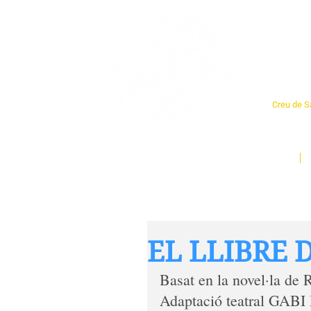
Cent
Creu de Sa
L'espai so
un munt d
Inici
EL LLIBRE 
Basat en la novel·la de 
Adaptació teatral GA