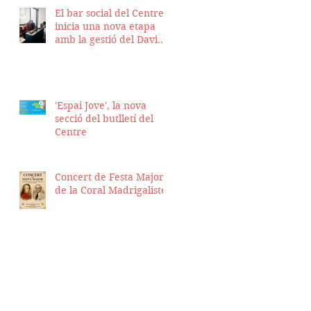
El bar social del Centre
inicia una nova etapa
amb la gestió del David
Nicolas i el Hassan
Munaim
'Espai Jove', la nova
secció del butlletí del
Centre
Concert de Festa Major
de la Coral Madrigalistes