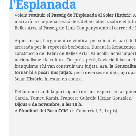
l'Esplanada
Volem 
restituir el Passeig de l'Esplanada al Solar Històric
. 
marcarà la cinquena sessió dels debats oberts sobre el futur
Belles Arts, al Passeig de Lluís Companys amb el carrer de 
Aquest espai, llargament reivindicat pel veïnat, és part de 
arrasada per la repressió borbònica. Durant la Renaixença 
construcció del Palau de Belles Arts i va acollir actes impor
nacionalisme i la cultura. Després, però, l'aviació feixista 
franquisme s'hi van construir uns jutjats. Ara, 
la Generalit
tornar-hi a posar uns jutjats
, però diverses entitats, agrup
Solar Històric, hi estan en contra.
Debat obert amb la participació de cinc experts en arquite
Garcia, Tomeu Ramis, Francesc Guàrdia i Itziar González.
Dijous 6 de novembre, a les 18 h.
A 
l’Auditori del Born CCM
. (c. Comercial, 5, 1r pis)