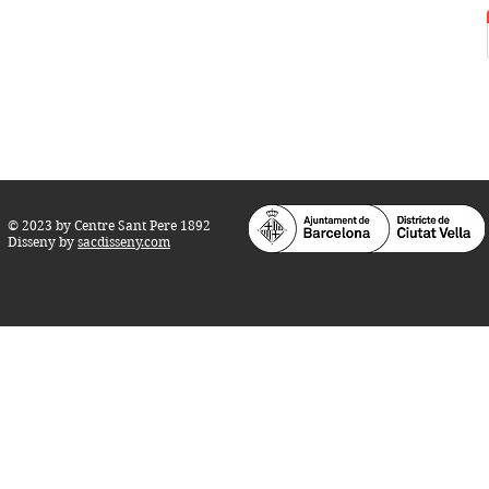
Horari d'obertura:
Totes les tardes de dilluns a dissabte (17 a 21
h.)
M
atins de dilluns, dimecres i divendres (
10 a 14 h.)
Teatre i Auditori: Carrer S
ant Pere més
Alt, 25.
info@centresantpere.com
© 2023 by Centre Sant Pere 1892
Disseny by
sacdisseny.com