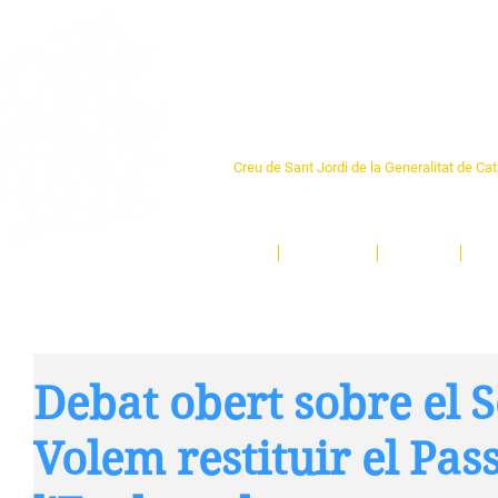
Centre Sant Pere 1
Creu de Sant Jordi de la Generalitat de Ca
L'espai sociocultural de trobada per als ve
un munt d'activitats i de persones t'esper
Inici
El Centre
Espais
Ge
Debat obert sobre el S
Volem restituir el Pas