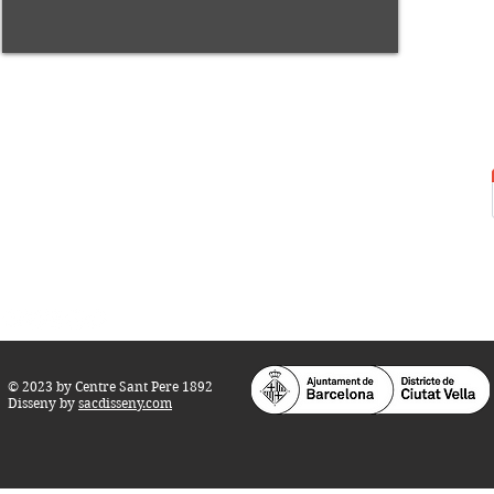
Centre Sant Pere 1892
Carrer del Rec, 21-23. 080
03 Barcelona
Tel.:
93 268 25 09
Horari d'obertura:
Totes les tardes de dilluns a dissabte (17 a 21
h.)
M
atins de dilluns, dimecres i divendres (
10 a 14 h.)
Teatre i Auditori: Carrer S
ant Pere més
Alt, 25.
info@centresantpere.com
© 2023 by Centre Sant Pere 1892
Disseny by
sacdisseny.com