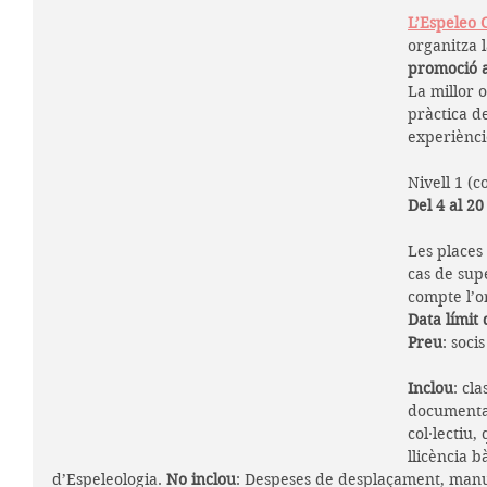
L’Espeleo
organitza l
promoció a
La millor 
pràctica d
experiènci
Nivell 1 (
Del 4 al 20
Les places
cas de sup
compte l’o
Data límit 
Preu
: soci
Inclou
: cl
documentac
col·lectiu,
llicència b
d’Espeleologia. 
No inclou
: Despeses de desplaçament, manute