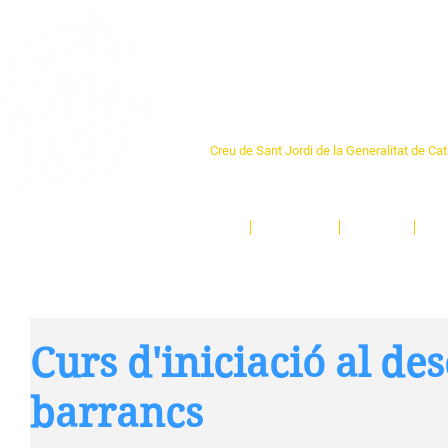
Centre Sant Pere 1
Creu de Sant Jordi de la Generalitat de Ca
L'espai sociocultural de trobada per als ve
un munt d'activitats i de persones t'esper
Inici
El Centre
Espais
Ge
Curs d'iniciació al de
barrancs