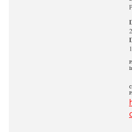
D
D
1
P
I
C
P