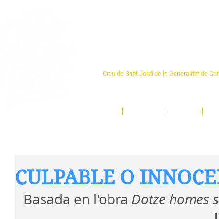
Centre Sant Pere 1
Creu de Sant Jordi de la Generalitat de Ca
L'espai sociocultural de trobada per als ve
un munt d'activitats i de persones t'esper
Inici
El Centre
Espais
Ge
CULPABLE O INNOC
Basada en l'obra 
Dotze homes s
D