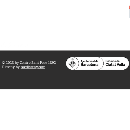
Tel.:
93 268 25 09
Horari d'obertura:
Totes les tardes de dilluns a dissabte (17 a 21
h.)
M
atins de dilluns, dimecres i divendres (
10 a 14 h.)
Teatre i Auditori: Carrer S
ant Pere més
Alt, 25.
info@centresantpere.com
© 2023 by Centre Sant Pere 1892
Disseny by
sacdisseny.com