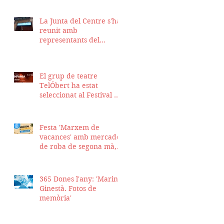
La Junta del Centre s'ha
reunit amb
representants del
Districte de Ciutat Vella
per fer seguiment del
projecte d'obra de la
El grup de teatre
nostra seu
TelÓbert ha estat
seleccionat al Festival de
la Tour en Scène 2026, a
Suïssa
Festa 'Marxem de
vacances' amb mercadet
de roba de segona mà,
sopar i talent show
365 Dones l'any: 'Marina
Ginestà. Fotos de
memòria'