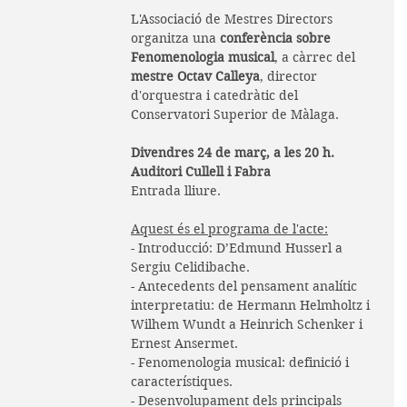
L'Associació de Mestres Directors 
organitza una 
conferència sobre 
Fenomenologia musical
, a càrrec del 
mestre Octav Calleya
, director 
d'orquestra i catedràtic del 
Conservatori Superior de Màlaga.
Divendres 24 de març, a les 20 h.
Auditori Cullell i Fabra
Entrada lliure.
Aquest és el programa de l'acte:
- Introducció: D’Edmund Husserl a 
Sergiu Celidibache.
- Antecedents del pensament analític 
interpretatiu: de Hermann Helmholtz i 
Wilhem Wundt a Heinrich Schenker i 
Ernest Ansermet.
- Fenomenologia musical: definició i 
característiques.
- Desenvolupament dels principals 