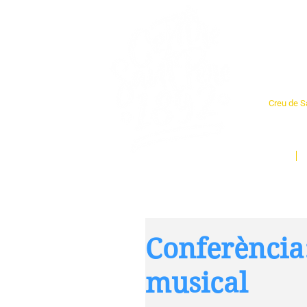
Cent
Creu de Sa
L'espai so
un munt d
Inici
Conferència
musical