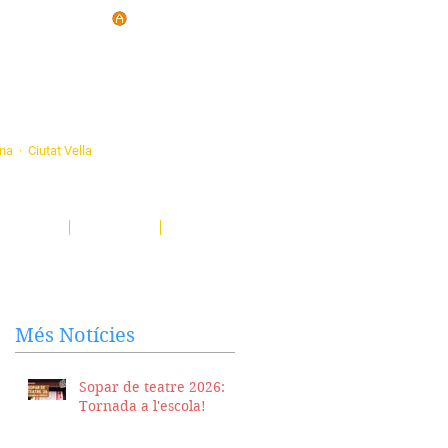
d'Ateneus de
ona · Ciutat Vella
eatre, sardanes, concerts, corals...
nima't i descobreix-nos!
Notícies
El Butlletí
Multimèdia
Més Notícies
Sopar de teatre 2026:
Tornada a l'escola!