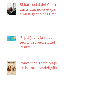
El bar social del Centre
inicia una nova etapa
amb la gestió del David
Nicolas i el Hassan
Munaim
'Espai Jove', la nova
secció del butlletí del
Centre
Concert de Festa Major
de la Coral Madrigalistes