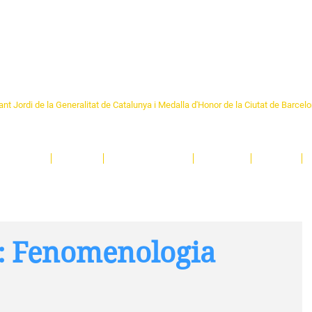
Formem part de la
Federació 
Catalunya
re Sant Pere 1892
nt Jordi de la Generalitat de Catalunya i Medalla d'Honor de la Ciutat de Barcel
ciocultural de trobada per als veïns i veïnes del barri de Sant Pere de Barcelona.
T
'activitats i de persones t'esperen en una casa amb més de 130 anys d'història.
A
El Centre
Espais
Gestions online
Entitats
Teatre
: Fenomenologia