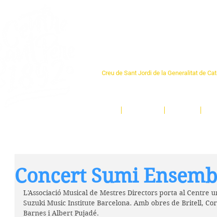
Centre Sant Pere 1
Creu de Sant Jordi de la Generalitat de Ca
L'espai sociocultural de trobada per als ve
un munt d'activitats i de persones t'esper
Inici
El Centre
Espais
Ge
Concert Sumi Ensemb
L'Associació Musical de Mestres Directors porta al Centre 
Suzuki Music Institute Barcelona. Amb obres de Britell, Co
Barnes i Albert Pujadé.