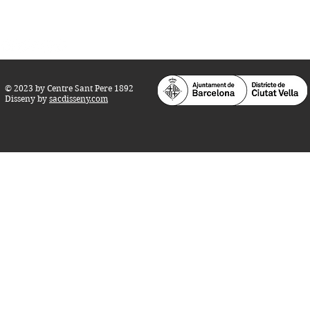
info@centresantpere.com
© 2023 by Centre Sant Pere 1892
Disseny by
sacdisseny.com