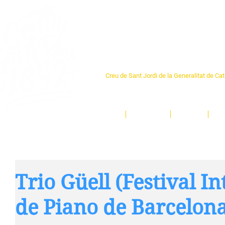
Centre Sant Pere 1
Creu de Sant Jordi de la Generalitat de Ca
L'espai sociocultural de trobada per als ve
un munt d'activitats i de persones t'esper
Inici
El Centre
Espais
Ge
Trio Güell (Festival I
de Piano de Barcelon