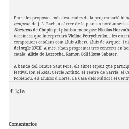
Entre les propostes més destacades de la programació hi ha
temprat,
 de J. S. Bach, a càrrec de la pianista nord-americ
Nocturns 
de Chopin
 pel pianista monegasc 
Nicolas Horvath
ucraïnesa que interpretarà 
Violina Petrychenko
, i les estr
compositors catalans com Lluís Albert, Lluís de Arquer, i 
del segle XVIII
. A més, s'han programat tres concerts en ho
català: 
Alicia de Larrocha, Ramon Coll i Rosa Sabater
.
A banda del Centre Sant Pere, els altres espais que partici
festival són el Reial Cercle Artístic, el Teatre de Sarrià, el 
Poblenou, els Lluïsos d'Horta, La Casa dels Músics i el Cent
Comentarios