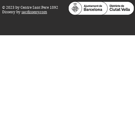
© 2023 by Centre Sant Pere 1892
Disseny by
sacdisseny.com