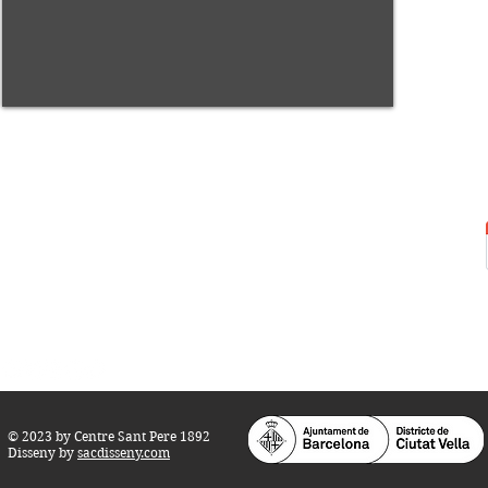
Centre Sant Pere 1892
Carrer del Rec, 21-23. 080
03 Barcelona
Tel.:
93 268 25 09
Horari d'obertura:
Totes les tardes de dilluns a dissabte (17 a 21
h.)
M
atins de dilluns, dimecres i divendres (
10 a 14 h.)
Teatre i Auditori: Carrer S
ant Pere més
Alt, 25.
info@centresantpere.com
© 2023 by Centre Sant Pere 1892
Disseny by
sacdisseny.com