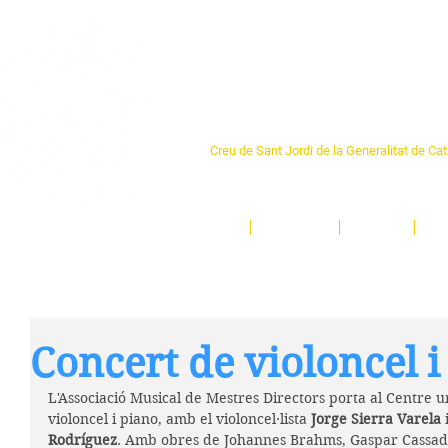
Centre Sant Pere 1
Creu de Sant Jordi de la Generalitat de Ca
L'espai sociocultural de trobada per als ve
un munt d'activitats i de persones t'esper
Inici
El Centre
Espais
Ge
Concert de violoncel i
L'Associació Musical de Mestres Directors porta al Centre un
violoncel i piano, amb el violoncel·lista 
Jorge Sierra Varela
 
Rodríguez
. Amb obres de Johannes Brahms, Gaspar Cassadó,