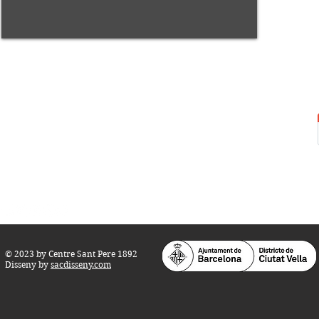
Centre Sant Pere 1892
Carrer del Rec, 21-23. 080
03 Barcelona
Tel.:
93 268 25 09
Horari d'obertura:
Totes les tardes de dilluns a dissabte (17 a 21
h.)
M
atins de dilluns, dimecres i divendres (
10 a 14 h.)
Teatre i Auditori: Carrer S
ant Pere més
Alt, 25.
info@centresantpere.com
© 2023 by Centre Sant Pere 1892
Disseny by
sacdisseny.com