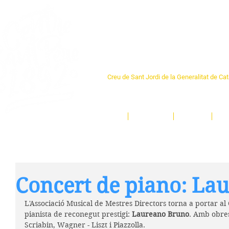
Centre Sant Pere 1
Creu de Sant Jordi de la Generalitat de Ca
L'espai sociocultural de trobada per als ve
un munt d'activitats i de persones t'esper
Inici
El Centre
Espais
Ge
Concert de piano: La
L'Associació Musical de Mestres Directors torna a portar a
pianista de reconegut prestigi: 
Laureano Bruno
. Amb obres
Scriabin, Wagner - Liszt i Piazzolla.