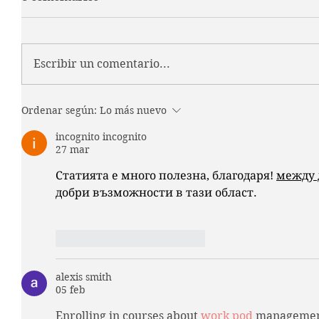
Escribir un comentario...
Ordenar según:
Lo más nuevo
incognito incognito
27 mar
Статията е много полезна, благодаря! 
между 
добри възможности в тази област.
Me gusta
Reaccionar
alexis smith
05 feb
Enrolling in courses about 
work pod
 managemen