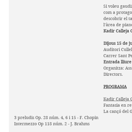
Si voleu gaud
com a protagon
descobrir el t
l’àrea de pian
Kadir Calleja 
Dijous 15 de ju
Auditori Cullel
Carrer Sant Pe
Entrada lliure
Organitza: Ass
Directors.
PROGRAMA
Kadir Calleja 
Fantasia en r
La cançó del 
3 preludis Op. 28 núm. 4, 6 i 15 - F. Chopin
Intermezzo Op 118 núm. 2 - J. Brahms