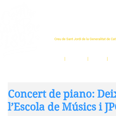
Centre Sant Pere 1
Creu de Sant Jordi de la Generalitat de Ca
L'espai sociocultural de trobada per als ve
un munt d'activitats i de persones t'esper
Inici
El Centre
Espais
Ge
Concert de piano: Dei
l’Escola de Músics i J