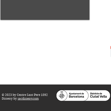
Centre Sant Pere 1892
Carrer del Rec, 21-23. 080
03 Barcelona
Tel.:
93 268 25 09
Horari d'obertura:
Totes les tardes de dilluns a dissabte (17 a 21
h.)
M
atins de dilluns, dimecres i divendres (
10 a 14 h.)
Teatre i Auditori: Carrer S
ant Pere més
Alt, 25.
info@centresantpere.com
© 2023 by Centre Sant Pere 1892
Disseny by
sacdisseny.com