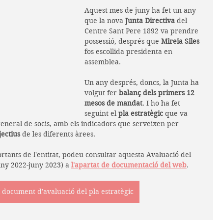
Aquest mes de juny ha fet un any 
que la nova 
Junta Directiva 
del 
Centre Sant Pere 1892 va prendre 
possessió, després que 
Mireia Siles
fos escollida presidenta en 
assemblea. 
Un any després, doncs, la Junta ha 
volgut fer 
balanç dels primers 12 
mesos de mandat
. I ho ha fet 
seguint el 
pla estratègic
 que va 
general de socis, amb els indicadors que serveixen per 
jectius
 de les diferents àrees. 
tants de l'entitat, podeu consultar aquesta Avaluació del 
uny 2022-juny 2023) a 
l'apartat de documentació del web
. 
l document d'avaluació del pla estratègic