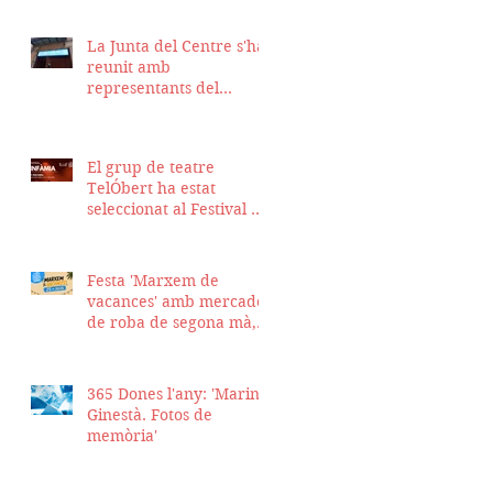
La Junta del Centre s'ha
reunit amb
representants del
Districte de Ciutat Vella
per fer seguiment del
projecte d'obra de la
El grup de teatre
nostra seu
TelÓbert ha estat
seleccionat al Festival de
la Tour en Scène 2026, a
Suïssa
Festa 'Marxem de
vacances' amb mercadet
de roba de segona mà,
sopar i talent show
365 Dones l'any: 'Marina
Ginestà. Fotos de
memòria'