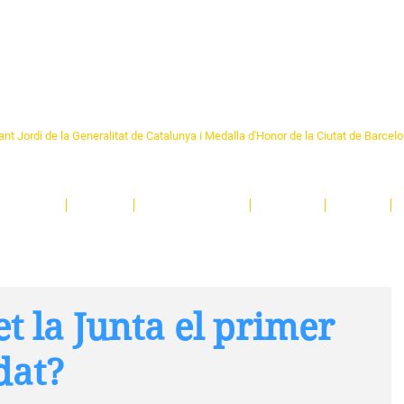
Formem part de la
Federació 
Catalunya
re Sant Pere 1892
nt Jordi de la Generalitat de Catalunya i Medalla d'Honor de la Ciutat de Barcel
ciocultural de trobada per als veïns i veïnes del barri de Sant Pere de Barcelona.
T
'activitats i de persones t'esperen en una casa amb més de 130 anys d'història.
A
El Centre
Espais
Gestions online
Entitats
Teatre
t la Junta el primer
dat?