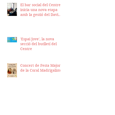
El bar social del Centre
inicia una nova etapa
amb la gestió del David
Nicolas i el Hassan
Munaim
'Espai Jove', la nova
secció del butlletí del
Centre
Concert de Festa Major
de la Coral Madrigalistes