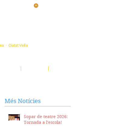
d'Ateneus de
ona · Ciutat Vella
eatre, sardanes, concerts, corals...
nima't i descobreix-nos!
Notícies
El Butlletí
Multimèdia
Més Notícies
Sopar de teatre 2026:
Tornada a l'escola!