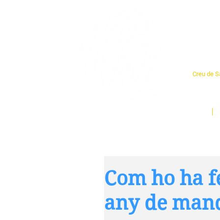
Cent
Creu de Sa
L'espai so
un munt d
Inici
Com ho ha fe
any de man