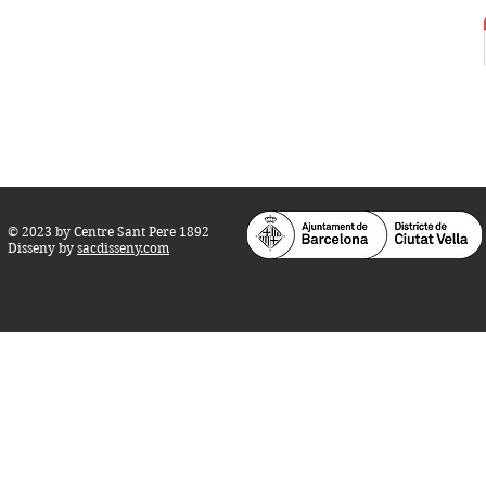
Tel.:
93 268 25 09
Horari d'obertura:
Totes les tardes de dilluns a dissabte (17 a 21
h.)
M
atins de dilluns, dimecres i divendres (
10 a 14 h.)
Teatre i Auditori: Carrer S
ant Pere més
Alt, 25.
info@centresantpere.com
© 2023 by Centre Sant Pere 1892
Disseny by
sacdisseny.com