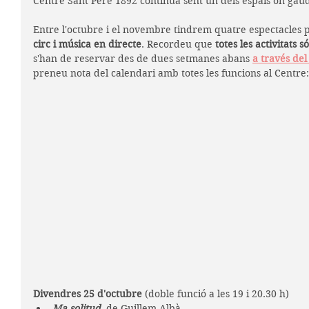
Centre Sant Pere 1892 continua sent un dels espais on gaud
Entre l'octubre i el novembre tindrem quatre espectacles pe
circ i música en directe
. Recordeu que 
totes les activitats s
s'han de reservar des de dues setmanes abans 
a través de
preneu nota del calendari amb totes les funcions al Centre:
Divendres 25 d'octubre
 (doble funció a les 19 i 20.30 h)
Ma solitud
, de Guillem Albà. 