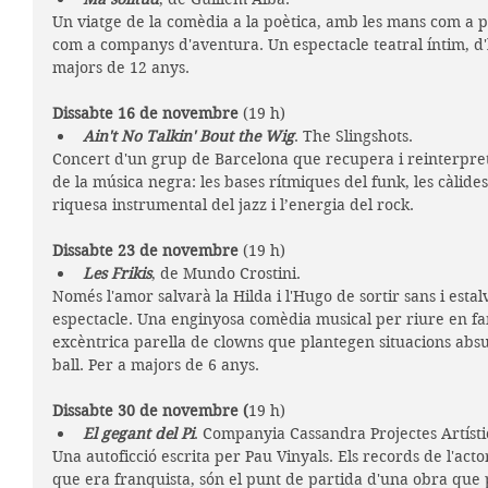
Un viatge de la comèdia a la poètica, amb les mans com a pu
com a companys d'aventura. Un espectacle teatral íntim, d'
majors de 12 anys.
Dissabte 16 de novembre 
(19 h) 
Ain't No Talkin' Bout the Wig
. The Slingshots.
Concert d'un grup de Barcelona que recupera i reinterpret
de la música negra: les bases rítmiques del funk, les càlides
riquesa instrumental del jazz i l’energia del rock.
Dissabte 23 de novembre 
(19 h)
Les Frikis
, de Mundo Crostini. 
Només l'amor salvarà la Hilda i l'Hugo de sortir sans i estalv
espectacle. Una enginyosa comèdia musical per riure en fa
excèntrica parella de clowns que plantegen situacions absu
ball. Per a majors de 6 anys.
Dissabte 30 de novembre (
19 h)
El gegant del Pi
. Companyia Cassandra Projectes Artísti
Una autoficció escrita per Pau Vinyals. Els records de l'act
que era franquista, són el punt de partida d'una obra que 