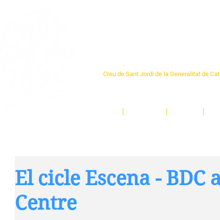
Centre Sant Pere 1
Creu de Sant Jordi de la Generalitat de Ca
L'espai sociocultural de trobada per als ve
un munt d'activitats i de persones t'esper
Inici
El Centre
Espais
Ge
El cicle Escena - BDC a
Centre