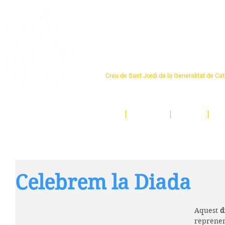
Centre Sant Pere 1
Creu de Sant Jordi de la Generalitat de Ca
L'espai sociocultural de trobada per als ve
un munt d'activitats i de persones t'esper
Inici
El Centre
Espais
Ge
Celebrem la Diada
Aquest 
d
reprenem 