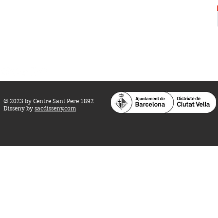
Horari d'obertura:
Totes les tardes de dilluns a dissabte (17 a 21
h.)
M
atins de dilluns, dimecres i divendres (
10 a 14 h.)
Teatre i Auditori: Carrer S
ant Pere més
Alt, 25.
info@centresantpere.com
© 2023 by Centre Sant Pere 1892
Disseny by
sacdisseny.com