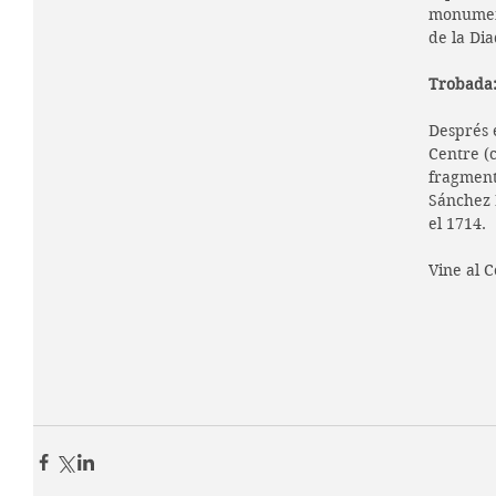
monumen
de la Di
Trobada: 
Després 
Centre (c
fragment 
Sánchez P
el 1714.
Vine al C