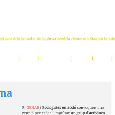
Formem part de la
Federació 
Catalunya
re Sant Pere 1892
nt Jordi de la Generalitat de Catalunya i Medalla d'Honor de la Ciutat de Barcel
ciocultural de trobada per als veïns i veïnes del barri de Sant Pere de Barcelona.
T
'activitats i de persones t'esperen en una casa amb més de 130 anys d'història.
A
El Centre
Espais
Gestions online
Entitats
Teatre
ima
El 
GENAB 
i 
Ecologistes en acció
 convoquen una 
reunió per crear i impulsar un 
grup d'activistes 