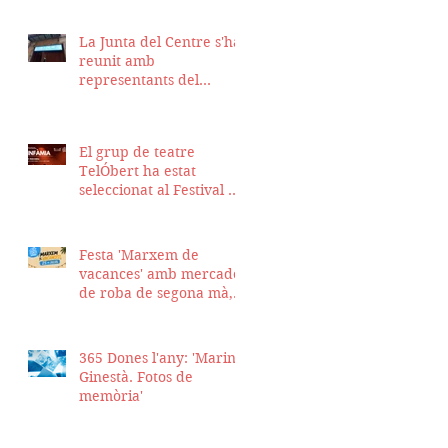
La Junta del Centre s'ha
reunit amb
representants del
Districte de Ciutat Vella
per fer seguiment del
projecte d'obra de la
El grup de teatre
nostra seu
TelÓbert ha estat
seleccionat al Festival de
la Tour en Scène 2026, a
Suïssa
Festa 'Marxem de
vacances' amb mercadet
de roba de segona mà,
sopar i talent show
365 Dones l'any: 'Marina
Ginestà. Fotos de
memòria'