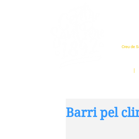
Cent
Creu de Sa
L'espai so
un munt d
Inici
Barri pel cl