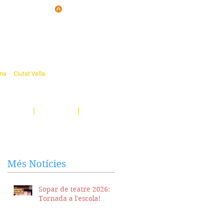
d'Ateneus de
ona · Ciutat Vella
eatre, sardanes, concerts, corals...
nima't i descobreix-nos!
Notícies
El Butlletí
Multimèdia
Més Notícies
Sopar de teatre 2026:
Tornada a l'escola!