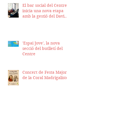
El bar social del Centre
inicia una nova etapa
amb la gestió del David
Nicolas i el Hassan
Munaim
'Espai Jove', la nova
secció del butlletí del
Centre
Concert de Festa Major
de la Coral Madrigalistes