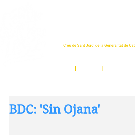
Centre Sant Pere 1
Creu de Sant Jordi de la Generalitat de Ca
L'espai sociocultural de trobada per als ve
un munt d'activitats i de persones t'esper
Inici
El Centre
Espais
Ge
BDC: 'Sin Ojana'