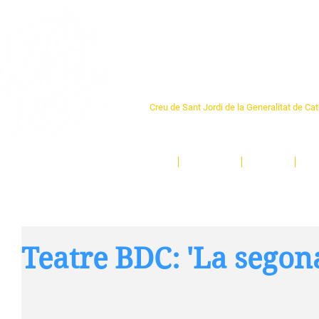
Centre Sant Pere 1
Creu de Sant Jordi de la Generalitat de Ca
L'espai sociocultural de trobada per als ve
un munt d'activitats i de persones t'esper
Inici
El Centre
Espais
Ge
Teatre BDC: 'La segona