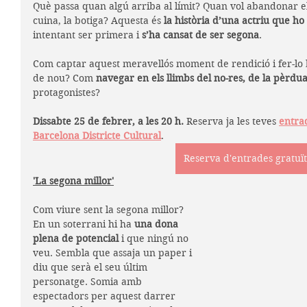
Què passa quan algú arriba al límit? Quan vol abandonar el r
cuina, la botiga? Aquesta és 
la història d’una actriu que ho
intentant ser primera i 
s’ha cansat de ser segona
. 
Com captar aquest meravellós moment de rendició i fer-lo 
de nou? Com 
navegar en els llimbs del no-res, de la pèrdu
protagonistes?
Dissabte 25 de febrer, a les 20 h. 
Reserva ja les teves 
entrad
Barcelona Districte Cultural
.
Reserva d'entrades gratuï
'La segona millor'
Com viure sent la segona millor? 
En un soterrani hi ha 
una dona 
plena de potencial
 i que ningú no 
veu. Sembla que assaja un paper i 
diu que serà el seu últim 
personatge. Somia amb 
espectadors per aquest darrer 