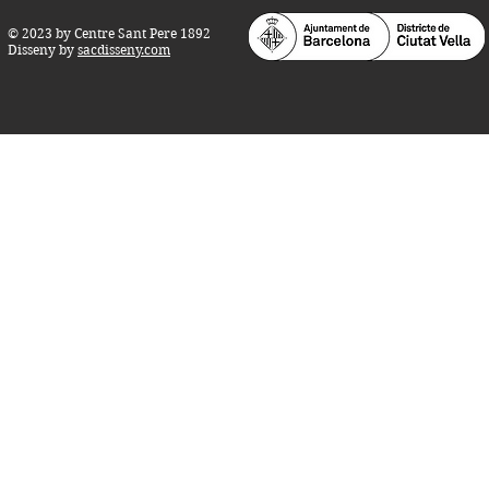
© 2023 by Centre Sant Pere 1892
Disseny by
sacdisseny.com