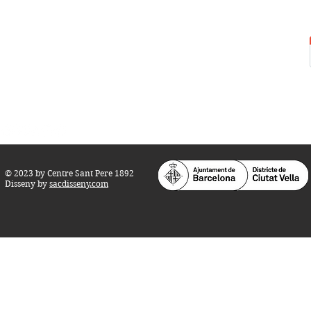
Centre Sant Pere 1892
Carrer del Rec, 21-23. 080
03 Barcelona
Tel.:
93 268 25 09
Horari d'obertura:
Totes les tardes de dilluns a dissabte (17 a 21
h.)
M
atins de dilluns, dimecres i divendres (
10 a 14 h.)
Teatre i Auditori: Carrer S
ant Pere més
Alt, 25.
info@centresantpere.com
© 2023 by Centre Sant Pere 1892
Disseny by
sacdisseny.com