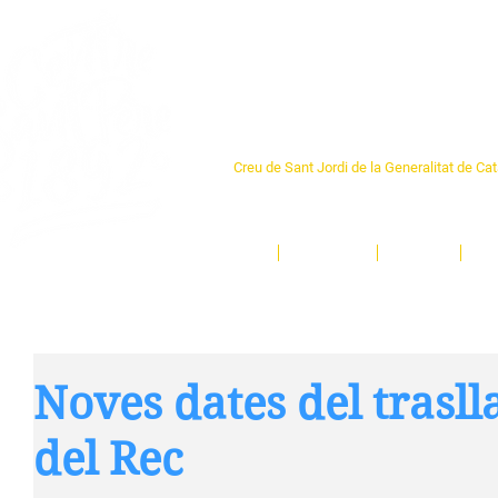
Centre Sant Pere 1
Creu de Sant Jordi de la Generalitat de Ca
L'espai sociocultural de trobada per als ve
un munt d'activitats i de persones t'esper
Inici
El Centre
Espais
Ge
Noves dates del traslla
del Rec