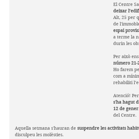
El Centre Sa
deixar l’edif
Alt, 25 per 
de l'immoble
espai provis
a terme la n
durin les ob
Per això ens
número 21-
Ho farem pe
com a mínim
rehabiliti l’e
Atenció! Per
s'ha hagut d
12 de gener
del Centre. 
Aquella
setmana s'hauran de 
suspendre les activitats habit
disculpeu les molèsties. 