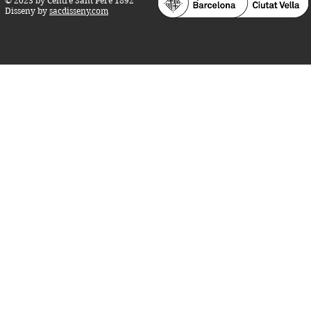
© 2023 by Centre Sant Pere 1892
Disseny by
sacdisseny.com