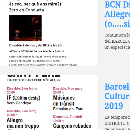
BCN Di
Allegr
(o.....
per qu
Continuem l
del BARCEL
un espectacle d
Conducta....
Barcel
Cultur
2019
La temporad
DISTRICTE C
de música i t