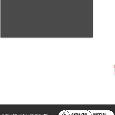
Centre Sant Pere 1892
Carrer del Rec, 21-23. 080
03 Barcelona
Tel.:
93 268 25 09
Horari d'obertura:
Totes les tardes de dilluns a dissabte (17 a 21
h.)
M
atins de dilluns, dimecres i divendres (
10 a 14 h.)
Teatre i Auditori: Carrer S
ant Pere més
Alt, 25.
info@centresantpere.com