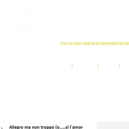
Centre Sant Pere 1
Creu de Sant Jordi de la Generalitat de Ca
L'espai sociocultural de trobada per als ve
un munt d'activitats i de persones t'esper
Inici
El Centre
Espais
Ge