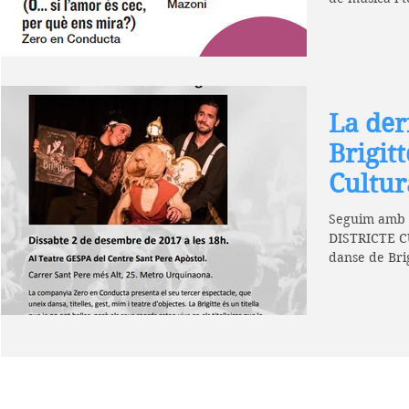
les...
La der
Brigitt
Cultur
Seguim amb 
DISTRICTE C
danse de Bri
Conducta...