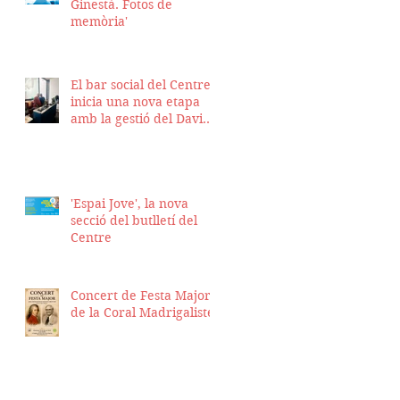
Ginestà. Fotos de
memòria'
El bar social del Centre
inicia una nova etapa
amb la gestió del David
Nicolas i el Hassan
Munaim
'Espai Jove', la nova
secció del butlletí del
Centre
Concert de Festa Major
de la Coral Madrigalistes