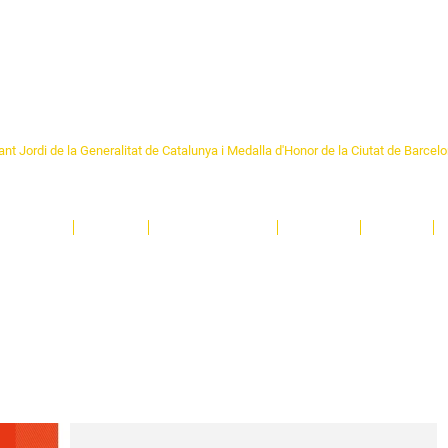
Formem part de la
Federació 
Catalunya
re Sant Pere 1892
nt Jordi de la Generalitat de Catalunya i Medalla d'Honor de la Ciutat de Barcel
ciocultural de trobada per als veïns i veïnes del barri de Sant Pere de Barcelona.
T
'activitats i de persones t'esperen en una casa amb més de 130 anys d'història.
A
El Centre
Espais
Gestions online
Entitats
Teatre