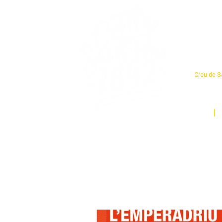
Cent
Creu de Sa
L'espai so
un munt d
Inici