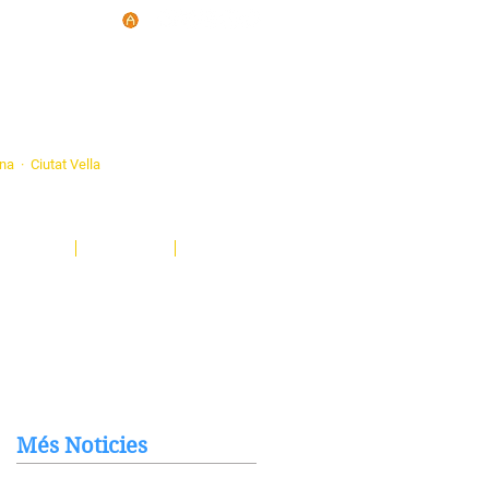
d'Ateneus de
ona · Ciutat Vella
eatre, sardanes, concerts, corals...
nima't i descobreix-nos!
Notícies
El Butlletí
Multimèdia
Més Noticies