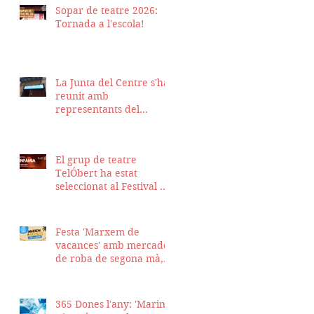
Sopar de teatre 2026:
Tornada a l'escola!
La Junta del Centre s'ha
reunit amb
representants del
Districte de Ciutat Vella
per fer seguiment del
projecte d'obra de la
El grup de teatre
nostra seu
TelÓbert ha estat
seleccionat al Festival de
la Tour en Scène 2026, a
Suïssa
Festa 'Marxem de
vacances' amb mercadet
de roba de segona mà,
sopar i talent show
365 Dones l'any: 'Marina