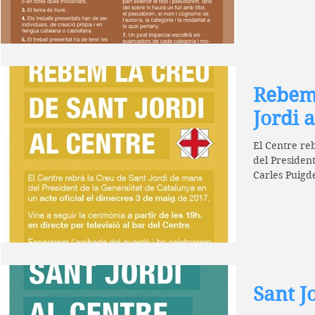
Rebem 
Jordi 
El Centre re
del President
Carles Puigde
Sant J