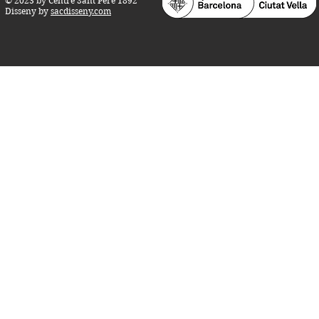
© 2023 by Centre Sant Pere 1892
Disseny by
sacdisseny.com