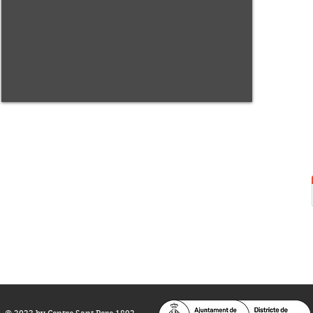
Centre Sant Pere 1892
Carrer del Rec, 21-23. 080
03 Barcelona
Tel.:
93 268 25 09
Horari d'obertura:
Totes les tardes de dilluns a dissabte (17 a 21
h.)
M
atins de dilluns, dimecres i divendres (
10 a 14 h.)
Teatre i Auditori: Carrer S
ant Pere més
Alt, 25.
info@centresantpere.com