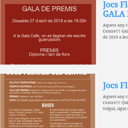
Jocs F
GALA 
Aquest any c
Centre!!! GA
de 2019 a les
Sant...
Jocs F
Aquest any c
Centre!!! Qu
vulgui, sigui
al 31 de...