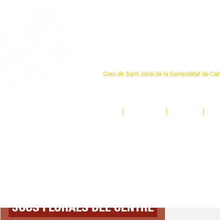
Centre Sant Pere 1
Creu de Sant Jordi de la Generalitat de Ca
L'espai sociocultural de trobada per als ve
un munt d'activitats i de persones t'esper
Inici
El Centre
Espais
Ge