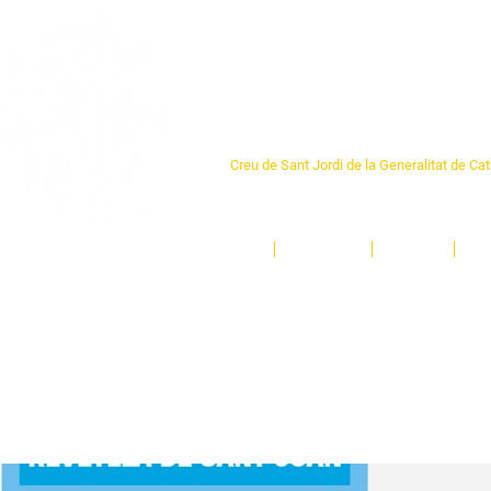
Centre Sant Pere 1
Creu de Sant Jordi de la Generalitat de Ca
L'espai sociocultural de trobada per als ve
un munt d'activitats i de persones t'esper
Inici
El Centre
Espais
Ge