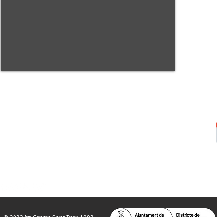
Centre Sant Pere 1892
Carrer del Rec, 21-23. 080
03 Barcelona
Tel.:
93 268 25 09
Horari d'obertura:
Totes les tardes de dilluns a dissabte (17 a 21
h.)
M
atins de dilluns, dimecres i divendres (
10 a 14 h.)
Teatre i Auditori: Carrer S
ant Pere més
Alt, 25.
info@centresantpere.com