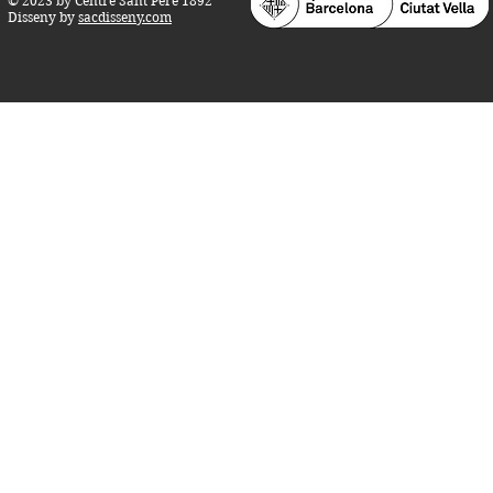
© 2023 by Centre Sant Pere 1892
Disseny by
sacdisseny.com