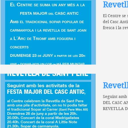
Revetl
El Centre se
del Casc Anti
fresca i la re
Revetl
Seguint amb 
DEL CASC AN
REVETLLA DE
faltar el...