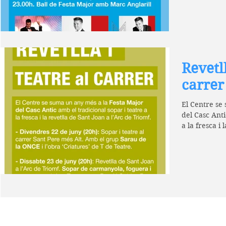
Revetll
carrer
El Centre se
del Casc Anti
a la fresca i 