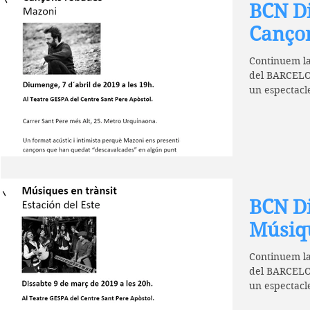
BCN Di
Canço
Continuem l
del BARCEL
un espectacle m
Cançons roba
BCN Di
Músiqu
Continuem l
del BARCEL
un espectacle mus
Este....