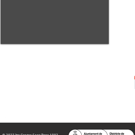
Centre Sant Pere 1892
Carrer del Rec, 21-23. 080
03 Barcelona
Tel.:
93 268 25 09
Horari d'obertura:
Totes les tardes de dilluns a dissabte (17 a 21
h.)
M
atins de dilluns, dimecres i divendres (
10 a 14 h.)
Teatre i Auditori: Carrer S
ant Pere més
Alt, 25.
info@centresantpere.com