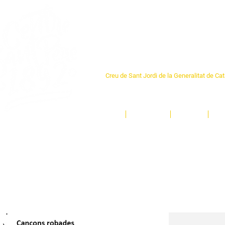
Centre Sant Pere 1
Creu de Sant Jordi de la Generalitat de Ca
L'espai sociocultural de trobada per als ve
un munt d'activitats i de persones t'esper
Inici
El Centre
Espais
Ge