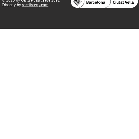
© 2023 by Centre Sant Pere 1892
Disseny by
sacdisseny.com