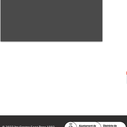
Centre Sant Pere 1892
Carrer del Rec, 21-23. 080
03 Barcelona
Tel.:
93 268 25 09
Horari d'obertura:
Totes les tardes de dilluns a dissabte (17 a 21
h.)
M
atins de dilluns, dimecres i divendres (
10 a 14 h.)
Teatre i Auditori: Carrer S
ant Pere més
Alt, 25.
info@centresantpere.com