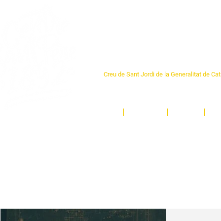
Centre Sant Pere 1
Creu de Sant Jordi de la Generalitat de Ca
L'espai sociocultural de trobada per als ve
un munt d'activitats i de persones t'esper
Inici
El Centre
Espais
Ge