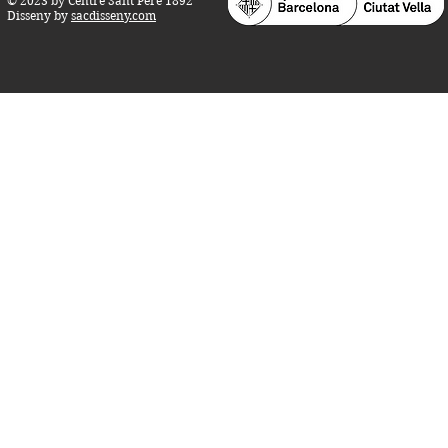
© 2023 by Centre Sant Pere 1892
Disseny by
sacdisseny.com