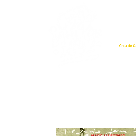
Cent
Creu de Sa
L'espai so
un munt d
Inici