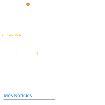
d'Ateneus de
ona · Ciutat Vella
eatre, sardanes, concerts, corals...
nima't i descobreix-nos!
Notícies
El Butlletí
Multimèdia
Més Noticies