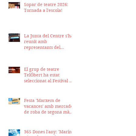
Sopar de teatre 2026:
Tornada a l'escola!
La Junta del Centre s'ha
reunit amb
representants del
Districte de Ciutat Vella
per fer seguiment del
projecte d'obra de la
El grup de teatre
nostra seu
TelÓbert ha estat
seleccionat al Festival de
la Tour en Scène 2026, a
Suïssa
Festa 'Marxem de
vacances' amb mercadet
de roba de segona mà,
sopar i talent show
365 Dones l'any: 'Marina