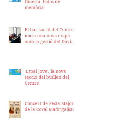
Ginestà. Fotos de
memòria'
El bar social del Centre
inicia una nova etapa
amb la gestió del David
Nicolas i el Hassan
Munaim
'Espai Jove', la nova
secció del butlletí del
Centre
Concert de Festa Major
de la Coral Madrigalistes