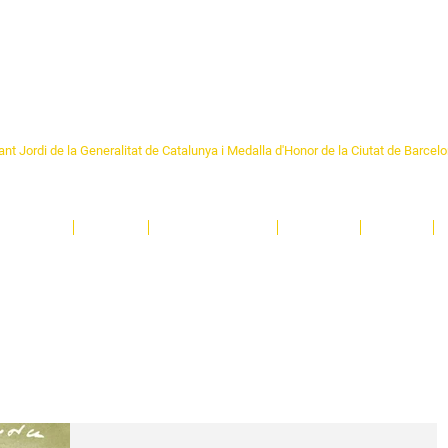
Formem part de la
Federació 
Catalunya
re Sant Pere 1892
nt Jordi de la Generalitat de Catalunya i Medalla d'Honor de la Ciutat de Barcel
ciocultural de trobada per als veïns i veïnes del barri de Sant Pere de Barcelona.
T
'activitats i de persones t'esperen en una casa amb més de 130 anys d'història.
A
El Centre
Espais
Gestions online
Entitats
Teatre