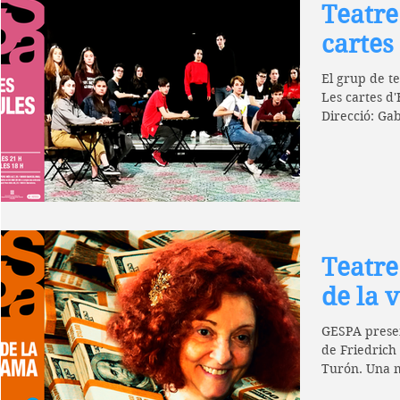
Teatr
cartes
El grup de t
Les cartes d'
Direcció: Ga
Teatre
de la 
GESPA present
de Friedrich
Turón. Una m
poble...