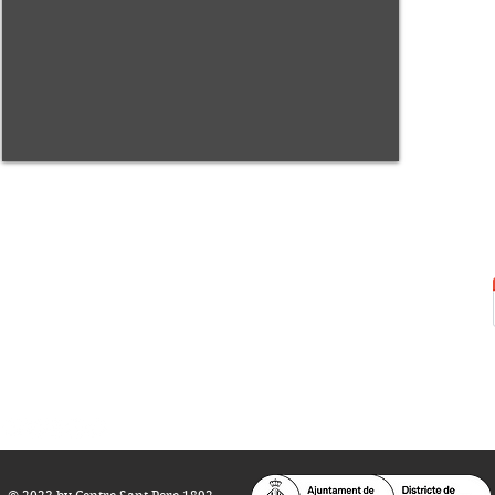
Centre Sant Pere 1892
Carrer del Rec, 21-23. 080
03 Barcelona
Tel.:
93 268 25 09
Horari d'obertura:
Totes les tardes de dilluns a dissabte (17 a 21
h.)
M
atins de dilluns, dimecres i divendres (
10 a 14 h.)
Teatre i Auditori: Carrer S
ant Pere més
Alt, 25.
info@centresantpere.com