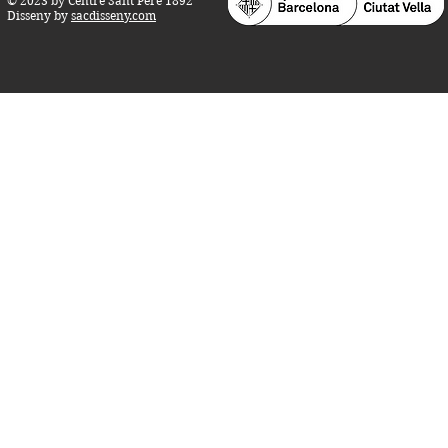
© 2023 by Centre Sant Pere 1892
Disseny by
sacdisseny.com