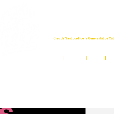
Centre Sant Pere 1
Creu de Sant Jordi de la Generalitat de Ca
L'espai sociocultural de trobada per als ve
un munt d'activitats i de persones t'esper
Inici
El Centre
Espais
Ge