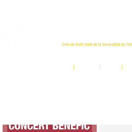
Centre Sant Pere 1
Creu de Sant Jordi de la Generalitat de Ca
L'espai sociocultural de trobada per als ve
un munt d'activitats i de persones t'esper
Inici
El Centre
Espais
Ge