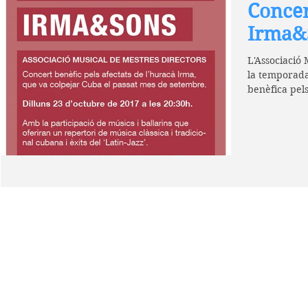
Concer
Irma&
L'Associació 
la temporada
benèfica pels