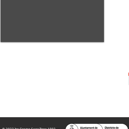
Centre Sant Pere 1892
Carrer del Rec, 21-23. 080
03 Barcelona
Tel.:
93 268 25 09
Horari d'obertura:
Totes les tardes de dilluns a dissabte (17 a 21
h.)
M
atins de dilluns, dimecres i divendres (
10 a 14 h.)
Teatre i Auditori: Carrer S
ant Pere més
Alt, 25.
info@centresantpere.com