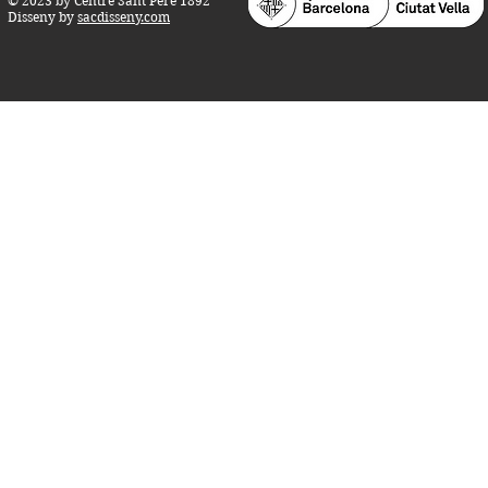
© 2023 by Centre Sant Pere 1892
Disseny by
sacdisseny.com