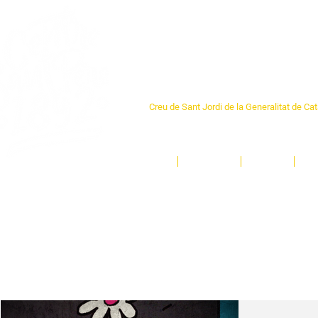
Centre Sant Pere 1
Creu de Sant Jordi de la Generalitat de Ca
L'espai sociocultural de trobada per als ve
un munt d'activitats i de persones t'esper
Inici
El Centre
Espais
Ge