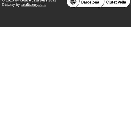
© 2023 by Centre Sant Pere 1892
Disseny by
sacdisseny.com