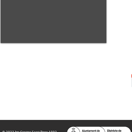
Centre Sant Pere 1892
Carrer del Rec, 21-23. 080
03 Barcelona
Tel.:
93 268 25 09
Horari d'obertura:
Totes les tardes de dilluns a dissabte (17 a 21
h.)
M
atins de dilluns, dimecres i divendres (
10 a 14 h.)
Teatre i Auditori: Carrer S
ant Pere més
Alt, 25.
info@centresantpere.com