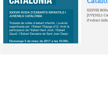
Catalò
XXXVIII ROD
JUVENILS CA
d’esbart infantils i juvenils org
l’Esbart...