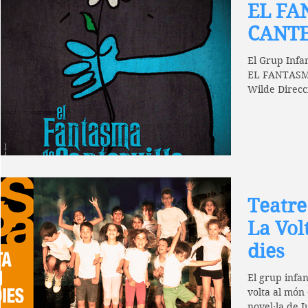
EL FA
CANTE
El Grup Infa
EL FANTASM
Wilde Direc
HORARI!...
Teatre
La Vol
dies
El grup infan
volta al món 
novel·la de J