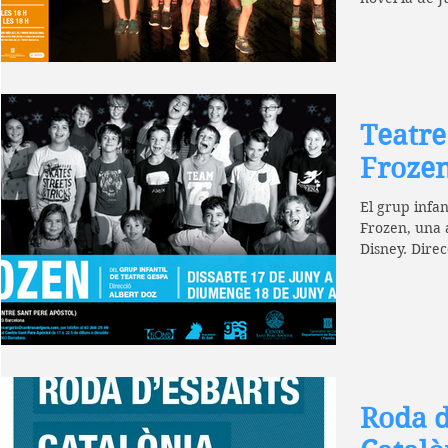
Teatre
Froze
El grup infan
Frozen, una a
Disney. Dire
DE...
Roda d