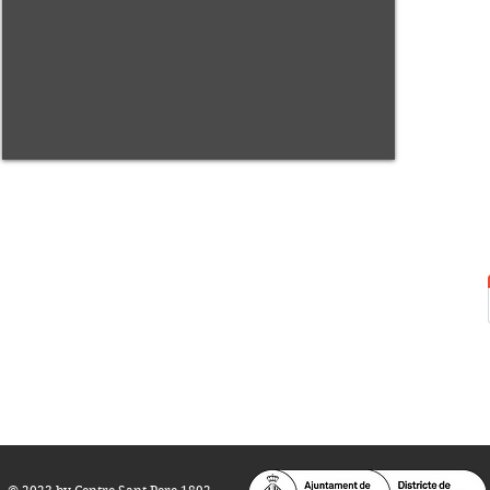
Centre Sant Pere 1892
Carrer del Rec, 21-23. 080
03 Barcelona
Tel.:
93 268 25 09
Horari d'obertura:
Totes les tardes de dilluns a dissabte (17 a 21
h.)
M
atins de dilluns, dimecres i divendres (
10 a 14 h.)
Teatre i Auditori: Carrer S
ant Pere més
Alt, 25.
info@centresantpere.com