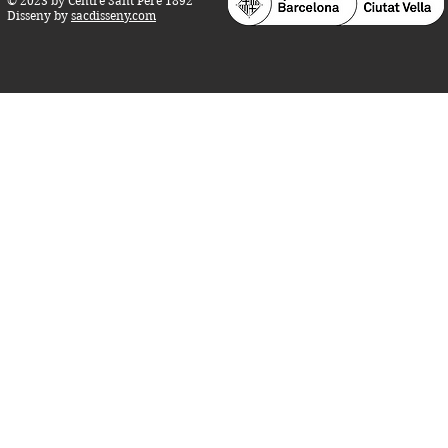
© 2023 by Centre Sant Pere 1892
Disseny by
sacdisseny.com