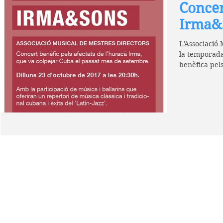
Concer
Irma&
L'Associació 
la temporada
benèfica pels