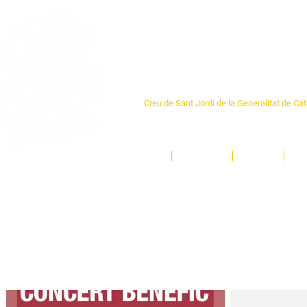
Centre Sant Pere 1
Creu de Sant Jordi de la Generalitat de Ca
L'espai sociocultural de trobada per als ve
un munt d'activitats i de persones t'esper
Inici
El Centre
Espais
Ge