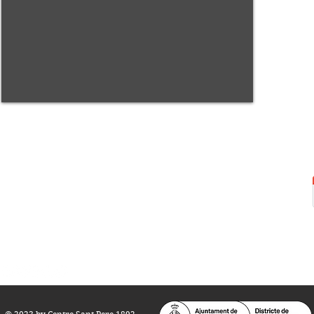
Centre Sant Pere 1892
Carrer del Rec, 21-23. 080
03 Barcelona
Tel.:
93 268 25 09
Horari d'obertura:
Totes les tardes de dilluns a dissabte (17 a 21
h.)
M
atins de dilluns, dimecres i divendres (
10 a 14 h.)
Teatre i Auditori: Carrer S
ant Pere més
Alt, 25.
info@centresantpere.com