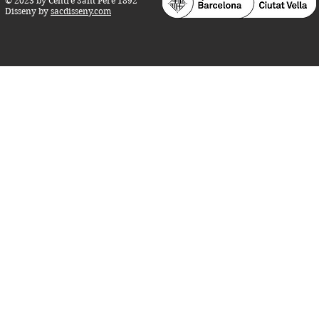
© 2023 by Centre Sant Pere 1892
Disseny by
sacdisseny.com